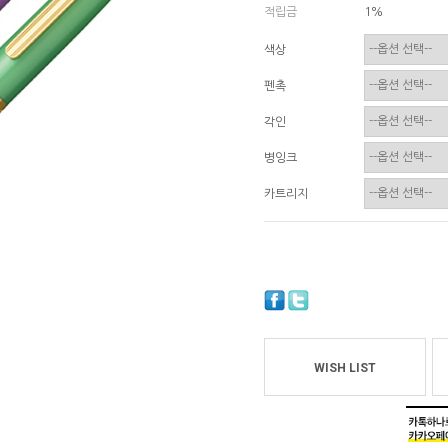
적립금
1%
색상
펜촉
각인
병잉크
카트리지
WISH LIST