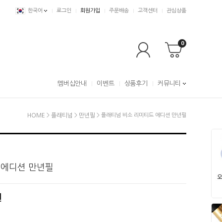
한국어
로그인
회원가입
주문배송
고객센터
관심상품
0
멤버십안내
이벤트
상품후기
커뮤니티
HOME
>
플래티넘
>
만년필
> 플래티넘 비소 리미티드 에디션 만년필
 에디션 만년필
원