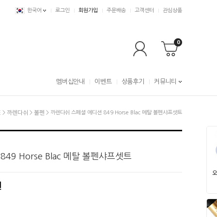
한국어
로그인
회원가입
주문배송
고객센터
관심상품
0
멤버십안내
이벤트
상품후기
커뮤니티
E
>
까렌다쉬
>
볼펜
> 까렌다쉬 스페셜 에디션 849 Horse Blac 메탈 볼펜샤프셋트
49 Horse Blac 메탈 볼펜샤프셋트
원