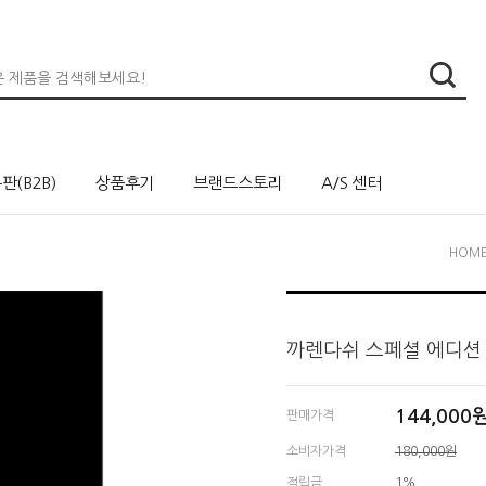
판(B2B)
상품후기
브랜드스토리
A/S 센터
HOM
까렌다쉬 스페셜 에디션 8
144,000
판매가격
소비자가격
180,000원
적립금
1%