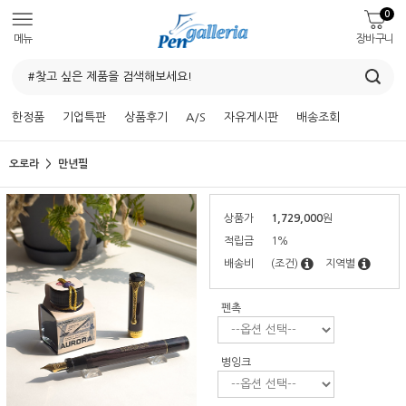
0
메뉴
장바구니
한정품
기업특판
상품후기
A/S
자유게시판
배송조회
오로라
만년필
상품가
1,729,000
원
적립금
1%
배송비
(조건)
지역별
펜촉
병잉크