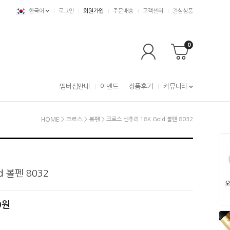
한국어
로그인
회원가입
주문배송
고객센터
관심상품
0
멤버십안내
이벤트
상품후기
커뮤니티
HOME
>
크로스
>
볼펜
> 크로스 센츄리 18K Gold 볼펜 8032
d 볼펜 8032
0원