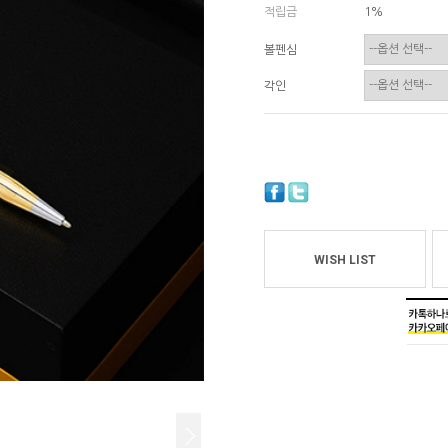
적립금
1%
볼펜심
각인
WISH LIST