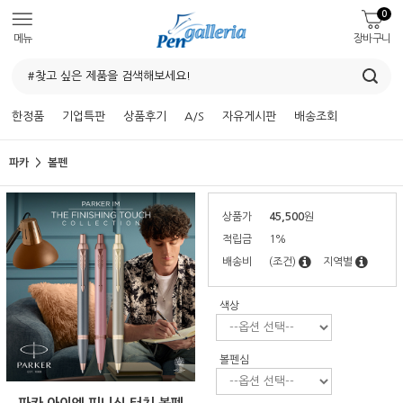
0
메뉴
장바구니
한정품
기업특판
상품후기
A/S
자유게시판
배송조회
파카
볼펜
상품가
45,500
원
적립금
1%
배송비
(조건)
지역별
색상
볼펜심