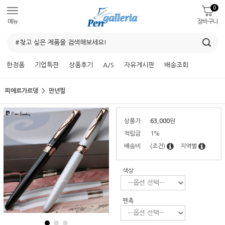
0
메뉴
장바구니
한정품
기업특판
상품후기
A/S
자유게시판
배송조회
피에르가르뎅
만년필
상품가
63,000
원
적립금
1%
배송비
(조건)
지역별
색상
펜촉