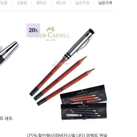
신상품
상품명
클릭순
베스트
높은가격
낮은가격
20
%
프 세트
(25%할인행사)파버카스텔 UFO 퍼펙트 펜슬