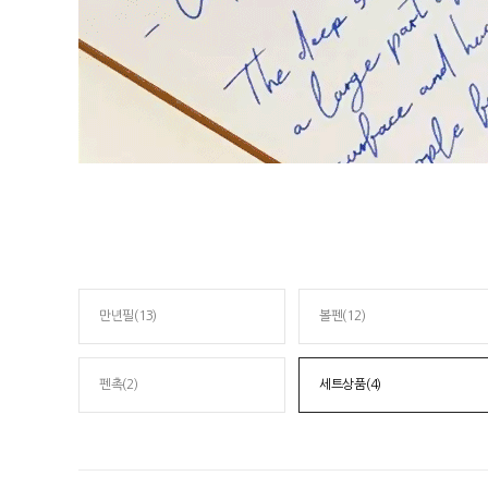
만년필(13)
볼펜(12)
펜촉(2)
세트상품(4)