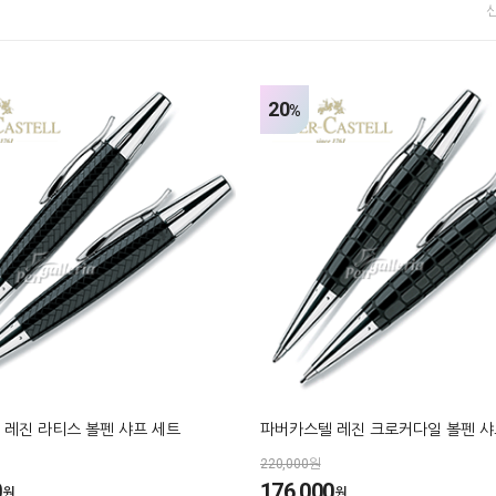
20
%
 레진 라티스 볼펜 샤프 세트
파버카스텔 레진 크로커다일 볼펜 샤
220,000원
0
176,000
원
원