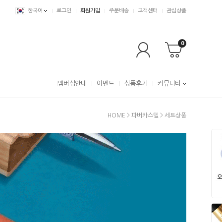
한국어
로그인
회원가입
주문배송
고객센터
관심상품
0
멤버십안내
이벤트
상품후기
커뮤니티
HOME
>
파버카스텔
>
세트상품