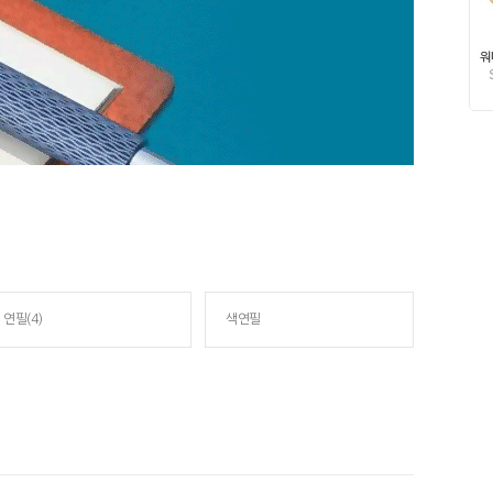
연필(4)
색연필