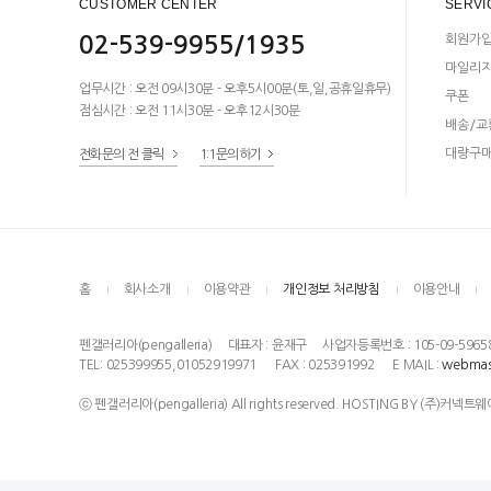
CUSTOMER CENTER
SERVI
02-539-9955/1935
회원가
마일리
업무시간 : 오전 09시30분 - 오후5시00분(토,일,공휴일휴무)
쿠폰
점심시간 : 오전 11시30분 - 오후12시30분
배송/교
대량구
전화문의 전 클릭
1:1문의하기
홈
회사소개
이용약관
개인정보 처리방침
이용안내
펜갤러리아(pengalleria)
대표자 : 윤재구
사업자등록번호 : 105-09-5965
TEL: 025399955,01052919971
FAX : 025391992
E MAIL :
webmas
ⓒ 펜갤러리아(pengalleria) All rights reserved. HOSTING BY (주)커넥트웨