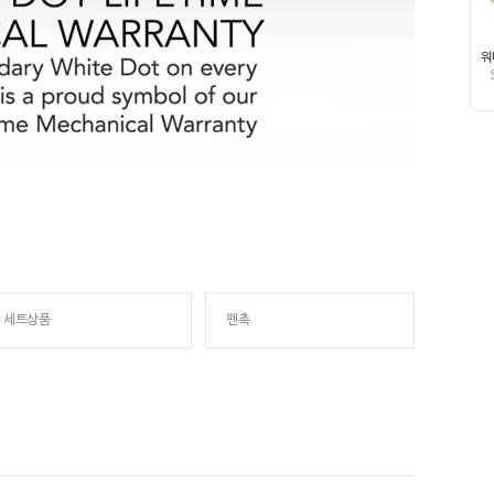
세트상품
펜촉