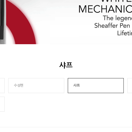
샤프
수성펜
샤프