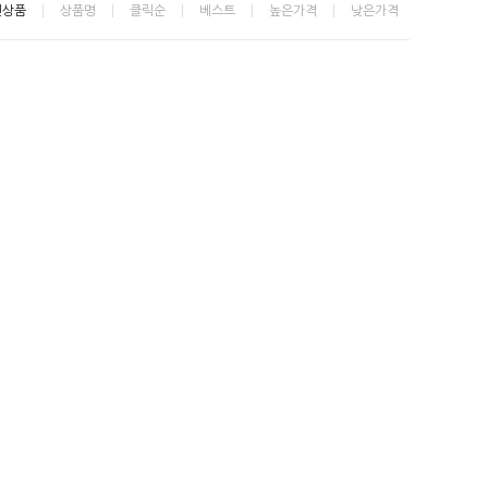
신상품
상품명
클릭순
베스트
높은가격
낮은가격