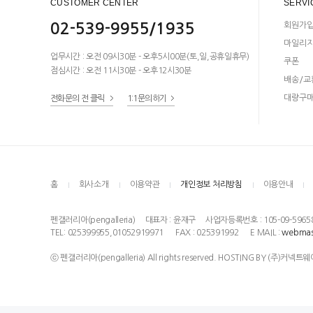
CUSTOMER CENTER
SERVI
02-539-9955/1935
회원가
마일리
업무시간 : 오전 09시30분 - 오후5시00분(토,일,공휴일휴무)
쿠폰
점심시간 : 오전 11시30분 - 오후12시30분
배송/교
대량구
전화문의 전 클릭
1:1문의하기
홈
회사소개
이용약관
개인정보 처리방침
이용안내
펜갤러리아(pengalleria)
대표자 : 윤재구
사업자등록번호 : 105-09-5965
TEL: 025399955,01052919971
FAX : 025391992
E MAIL :
webmas
ⓒ 펜갤러리아(pengalleria) All rights reserved. HOSTING BY (주)커넥트웨