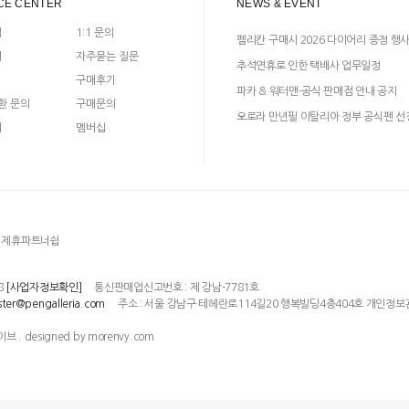
CE CENTER
NEWS & EVENT
입
1:1 문의
펠리칸 구매시 2026 다이어리 증정 행
지
자주묻는 질문
추석연휴로 인한 택배사 업무일정
구매후기
파카 & 워터맨-공식 판매점 안내 공지
환 문의
구매문의
오로라 만년필 이탈리아 정부 공식펜 선
매
멤버십
제휴파트너쉽
8
통신판매업신고번호 : 제 강남-7781호
[사업자정보확인]
주소 : 서울 강남구 테헤란로114길20 행복빌딩4층404호 개인정보
ter@pengalleria.com
이브 . designed by morenvy.com