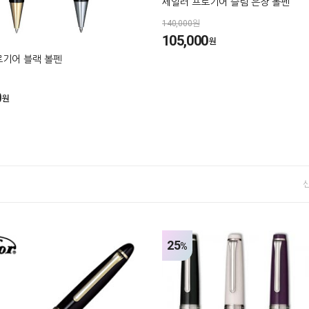
세일러 프로기어 슬림 은장 볼펜
140,000원
105,000
원
로기어 블랙 볼펜
0
원
25
%