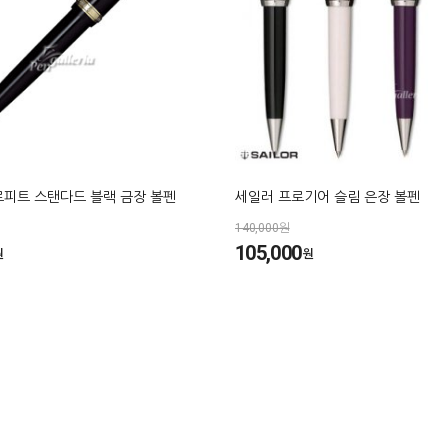
로피트 스탠다드 블랙 금장 볼펜
세일러 프로기어 슬림 은장 볼펜
140,000원
105,000
원
원