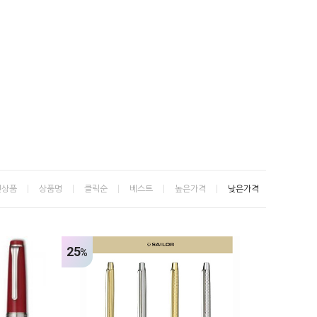
신상품
상품명
클릭순
베스트
높은가격
낮은가격
25
%