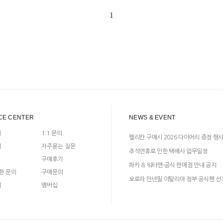
1
CE CENTER
NEWS & EVENT
입
1:1 문의
펠리칸 구매시 2026 다이어리 증정 행
지
자주묻는 질문
추석연휴로 인한 택배사 업무일정
구매후기
파카 & 워터맨-공식 판매점 안내 공지
환 문의
구매문의
오로라 만년필 이탈리아 정부 공식펜 선
매
멤버십