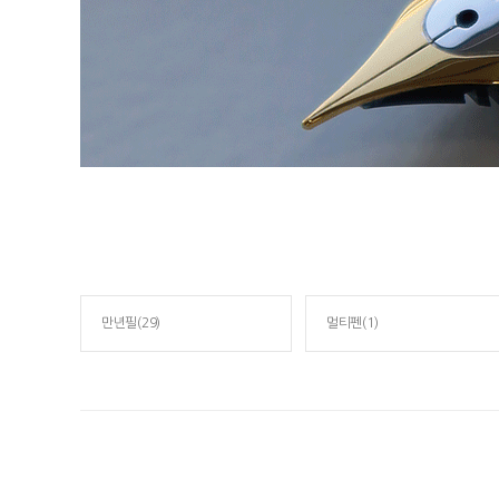
만년필(29)
멀티펜(1)