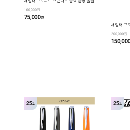
세일러 프로피트 스탠다드 블랙 금장 볼펜
100,000원
75,000
원
세일러 프
200,000원
150,00
25
25
%
%