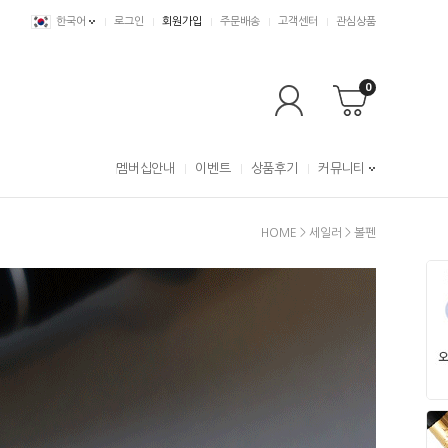
한국어
로그인
회원가입
주문배송
고객센터
관심상품
0
멤버십안내
이벤트
상품후기
커뮤니티
HOME
>
세일러
>
볼펜