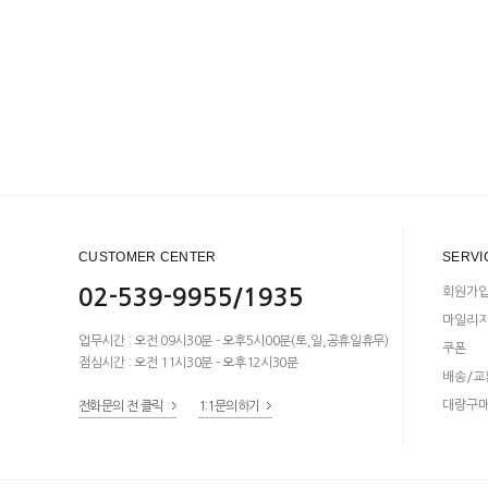
CUSTOMER CENTER
SERVI
02-539-9955/1935
회원가
마일리
업무시간 : 오전 09시30분 - 오후5시00분(토,일,공휴일휴무)
쿠폰
점심시간 : 오전 11시30분 - 오후12시30분
배송/교
대량구
전화문의 전 클릭
1:1문의하기