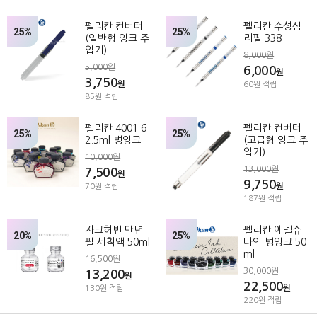
펠리칸 컨버터
펠리칸 수성심
25%
25%
(일반형 잉크 주
리필 338
입기)
8,000원
5,000원
6,000
원
3,750
원
60원 적립
85원 적립
펠리칸 4001 6
펠리칸 컨버터
25%
25%
2.5ml 병잉크
(고급형 잉크 주
입기)
10,000원
13,000원
7,500
원
9,750
원
70원 적립
187원 적립
자크허빈 만년
펠리칸 에델슈
20%
25%
필 세척액 50ml
타인 병잉크 50
ml
16,500원
30,000원
13,200
원
22,500
원
130원 적립
220원 적립