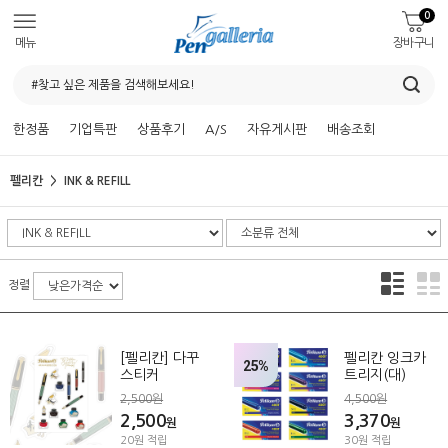
0
메뉴
장바구니
한정품
기업특판
상품후기
A/S
자유게시판
배송조회
펠리칸
INK & REFILL
정렬
[펠리칸] 다꾸
펠리칸 잉크카
25%
스티커
트리지(대)
2,500원
4,500원
2,500
3,370
원
원
20원 적립
30원 적립