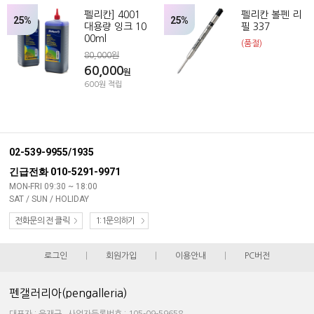
펠리칸] 4001
펠리칸 볼펜 리
25%
25%
대용량 잉크 10
필 337
00ml
(품절)
80,000원
60,000
원
600원 적립
02-539-9955/1935
긴급전화 010-5291-9971
MON-FRI 09:30 ~ 18:00
SAT / SUN / HOLIDAY
전화문의 전 클릭
1:1문의하기
로그인
|
회원가입
|
이용안내
|
PC버전
펜갤러리아(pengalleria)