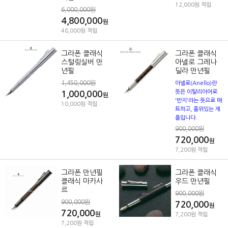
12,000원 적립
6,000,000원
4,800,000
원
48,000원 적립
그라폰 클래식
그라폰 클래식
스털링실버 만
아넬로 그레나
년필
딜라 만년필
1,450,000원
아넬로(Anello)란
뜻은 이탈리아어로
1,000,000
원
'반지'라는 뜻으로 매
10,000원 적립
트하고, 품위있는 제
품입니다.
900,000원
720,000
원
7,200원 적립
그라폰 만년필
그라폰 클래식
클래식 마카사
우드 만년필
르
900,000원
900,000원
720,000
원
720,000
원
7,200원 적립
7,200원 적립