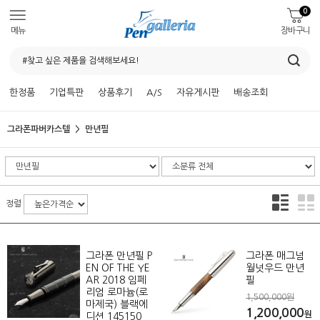
0
메뉴
장바구니
한정품
기업특판
상품후기
A/S
자유게시판
배송조회
그라폰파버카스텔
만년필
정렬
그라폰 만년필 P
그라폰 매그넘
EN OF THE YE
월넛우드 만년
AR 2018 임페
필
리엄 로마늄(로
1,500,000원
마제국) 블랙에
1,200,000
원
디션 145150