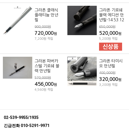
그라폰 클래식
그라폰 기로쉐
플래티늄 만년
블랙 에디션 만
필
년필-14.53.12
900,000원
650,000원
720,000
520,000
원
원
7,200원 적립
5,200원 적립
그라본 파버카
그라폰 타미시
스텔 기로쉐 블
오 만년필
랙 만년필
400,000원
570,000원
320,000
원
456,000
원
3,200원 적립
4,560원 적립
02-539-9955/1935
긴급전화 010-5291-9971