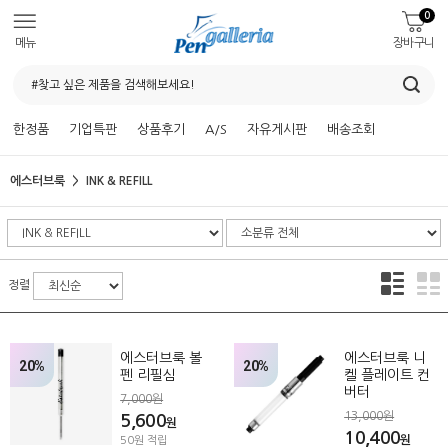
0
메뉴
장바구니
한정품
기업특판
상품후기
A/S
자유게시판
배송조회
에스터브룩
INK & REFILL
정렬
에스터브룩 볼
에스터브룩 니
20%
20%
펜 리필심
켈 플레이트 컨
버터
7,000원
13,000원
5,600
원
10,400
원
50원 적립