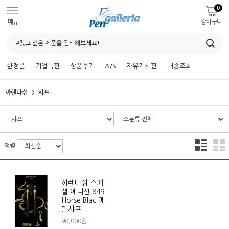
0
메뉴
장바구니
한정품
기업특판
상품후기
A/S
자유게시판
배송조회
까렌다쉬
샤프
정렬
까렌다쉬 스페
셜 에디션 849
Horse Blac 메
탈샤프
90,000원