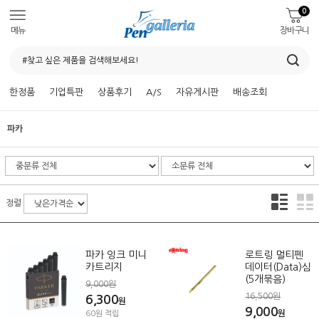
0
메뉴
장바구니
한정품
기업특판
상품후기
A/S
자유게시판
배송조회
파카
정렬
파카 잉크 미니
로트링 멀티펜
카트리지
데이터(Data)심
(5개묶음)
9,000원
16,500원
6,300
원
9,000
원
60원 적립