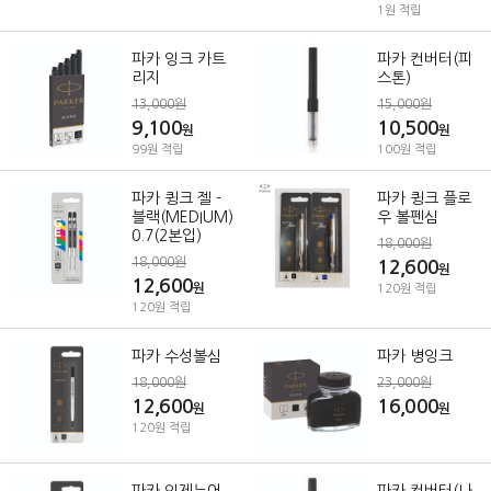
1원 적립
파카 잉크 카트
파카 컨버터(피
리지
스톤)
13,000원
15,000원
9,100
10,500
원
원
99원 적립
100원 적립
파카 큉크 젤 -
파카 큉크 플로
블랙(MEDIUM)
우 볼펜심
0.7(2본입)
18,000원
18,000원
12,600
원
12,600
원
120원 적립
120원 적립
파카 수성볼심
파카 병잉크
18,000원
23,000원
12,600
16,000
원
원
120원 적립