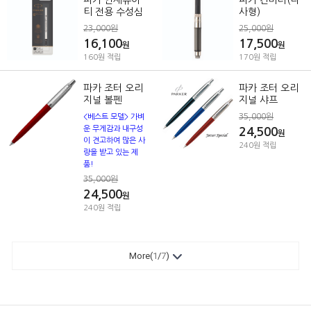
파카 인제뉴어
파카 컨버터(나
티 전용 수성심
사형)
23,000원
25,000원
16,100
17,500
원
원
160원 적립
170원 적립
파카 조터 오리
파카 조터 오리
지널 볼펜
지널 샤프
35,000원
<베스트 모델> 가벼
운 무게감과 내구성
24,500
원
이 견고하여 많은 사
240원 적립
랑을 받고 있는 제
품!
35,000원
24,500
원
240원 적립
More(
1
/
7
)