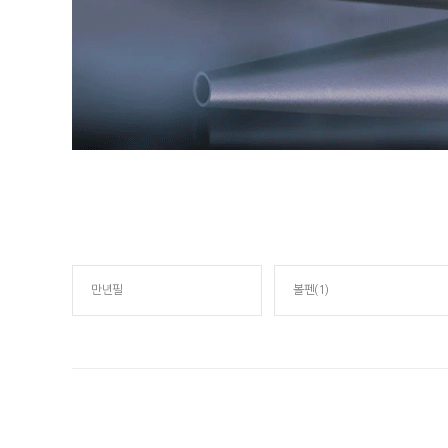
만년필
볼펜(1)