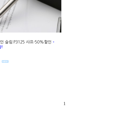
 슬림 P3125 샤프-50%할인
-
!
1