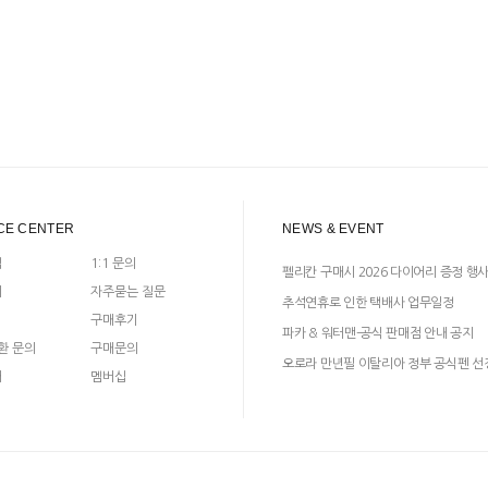
CE CENTER
NEWS & EVENT
입
1:1 문의
펠리칸 구매시 2026 다이어리 증정 행
지
자주묻는 질문
추석연휴로 인한 택배사 업무일정
구매후기
파카 & 워터맨-공식 판매점 안내 공지
환 문의
구매문의
오로라 만년필 이탈리아 정부 공식펜 선
매
멤버십