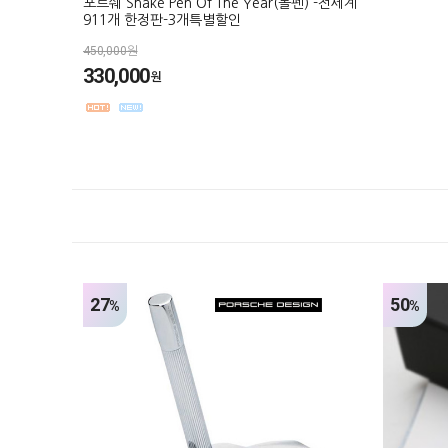
포르쉐 Shake Pen Of The Year(볼펜) -전세계
911개 한정판-3개특별할인
450,000원
330,000
원
27
50
%
%