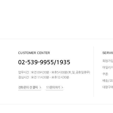
CUSTOMER CENTER
SERVI
02-539-9955/1935
회원가
마일리
업무시간 : 오전 09시30분 - 오후5시00분(토,일,공휴일휴무)
쿠폰
점심시간 : 오전 11시30분 - 오후12시30분
배송/교
대량구
전화문의 전 클릭
1:1문의하기