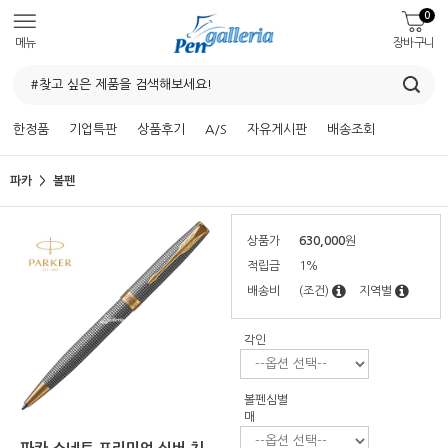
0
메뉴
장바구니
한정품
기업특판
상품후기
A/S
자유게시판
배송조회
파카
볼펜
상품가
630,000
원
적립금
1%
배송비
(조건)
지역별
각인
볼펜심별
매