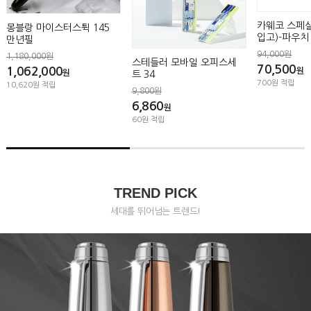
카웨코 스페샬 블랙 샤프(재
포르쉐 Shake
입고)-파우치 증정(사은품)
Year(볼펜)
한정판-3개
94,000원
스테들러 모바일 오피스세
70,500
450,000원
원
트 34
330,000
700원 적립
9,800원
3,300원 적립
6,860
원
60원 적립
TREND PICK
세대를 뛰어넘는 트렌드!