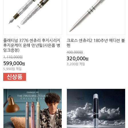
플래티넘 3776 센츄리 후지시리지
크로스 센츄리2 180주년 에디션 볼
후지운케이 운해 만년필(사은품 병
펜
잉크증정)
400,000원
1,110,000원
320,000
원
599,000
원
3,200원 적립
5,990원 적립