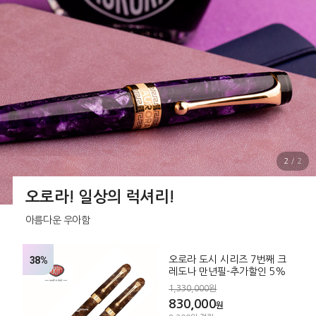
2
/
2
오로라! 일상의 럭셔리!
아름다운 우아함
38%
오로라 도시 시리즈 7번째 크
레도나 만년필-추가할인 5%
1,330,000원
830,000
원