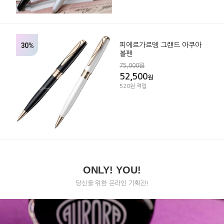
30%
피에르가르뎅 그랜드 아쿠아
볼펜
75,000원
52,500
원
520원 적립
ONLY! YOU!
당신을 위한 온라인 기획전!