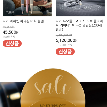
파카 아이엠 피니싱 터치 볼펜
파카 듀오폴드 레거시 오브 플라이
트 리미티드에디션 만년필(200개
65,000원
한정)
45,500
원
6,400,000원
450원 적립
5,120,000
원
51,200원 적립