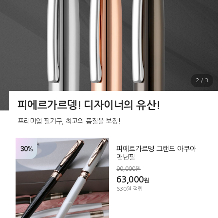
2
/
3
피에르가르뎅! 디자이너의 유산!
프리미엄 필기구, 최고의 품질을 보장!
30%
피에르가르뎅 그랜드 아쿠아
만년필
90,000원
63,000
원
630원 적립