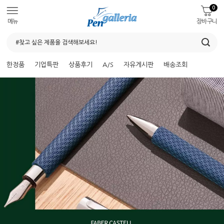
0
메뉴
장바구니
한정품
기업특판
상품후기
A/S
자유게시판
배송조회