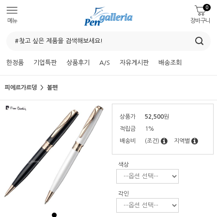
0
메뉴
장바구니
한정품
기업특판
상품후기
A/S
자유게시판
배송조회
피에르가르뎅
볼펜
상품가
52,500
원
적립금
1%
배송비
(조건)
지역별
색상
각인