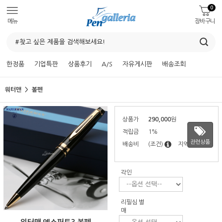
0
메뉴
장바구니
한정품
기업특판
상품후기
A/S
자유게시판
배송조회
워터맨
볼펜
상품가
290,000
원
적립금
1%
관련상품
배송비
(조건)
지역별
각인
리필심 별
매