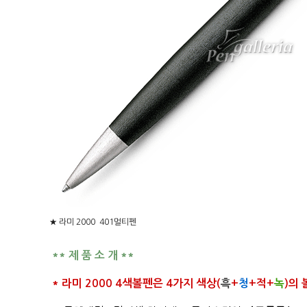
★ 라미 2000 401멀티펜
** 제 품 소 개 **
* 라미 2000 4색볼펜은 4가지 색상(
흑
+
청
+적+
녹
)의