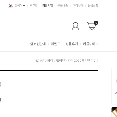
한국어
로그인
회원가입
주문배송
고객센터
관심상품
0
멤버십안내
이벤트
상품후기
커뮤니티
HOME
>
라미
>
멀티펜
> 라미 2000 멀티펜 (401)
)
원