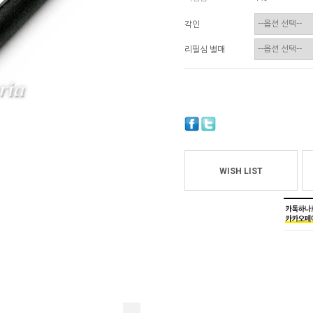
각인
리필심 별매
WISH LIST