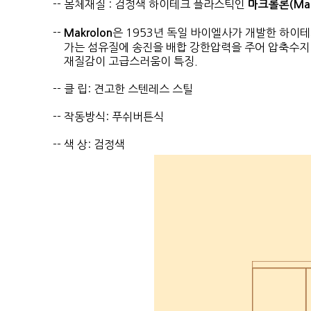
-- 몸체재질 : 검정색 하이테크 플라스틱인
마크롤론(Mak
--
은 1953년 독일 바이엘사가 개발한 하이
Makrolon
가는 섬유질에 송진을 배합 강한압력을 주어 압축수지 
재질감이 고급스러움이 특징.
-- 클 립: 견고한 스텐레스 스틸
-- 작동방식: 푸쉬버튼식
-- 색 상: 검정색