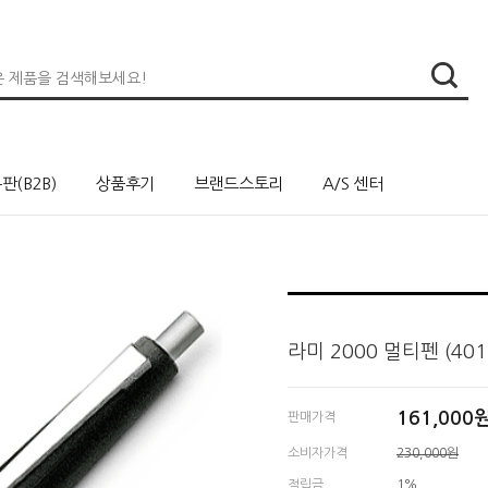
판(B2B)
상품후기
브랜드스토리
A/S 센터
라미 2000 멀티펜 (401
161,000
판매가격
소비자가격
230,000원
적립금
1%