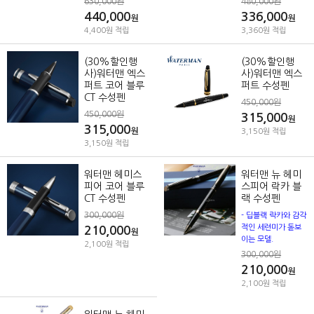
630,000원
480,000원
440,000
336,000
원
원
4,400원 적립
3,360원 적립
(30%할인행
(30%할인행
사)워터맨 엑스
사)워터맨 엑스
퍼트 코어 블루
퍼트 수성펜
CT 수성펜
450,000원
450,000원
315,000
원
315,000
원
3,150원 적립
3,150원 적립
워터맨 헤미스
워터맨 뉴 헤미
피어 코어 블루
스피어 락카 블
CT 수성펜
랙 수성펜
300,000원
- 딥블랙 락카와 감각
적인 세련미가 돋보
210,000
원
이는 모델.
2,100원 적립
300,000원
210,000
원
2,100원 적립