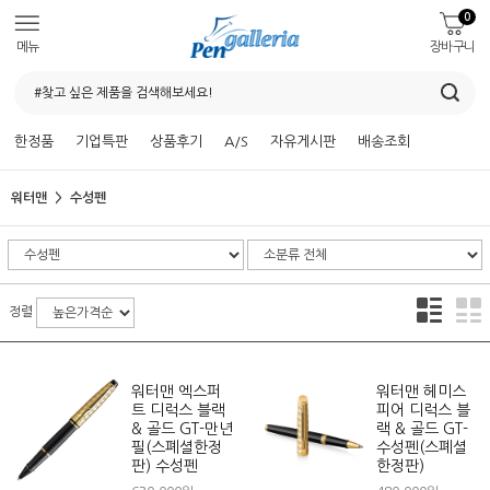
0
메뉴
장바구니
한정품
기업특판
상품후기
A/S
자유게시판
배송조회
워터맨
수성펜
정렬
워터맨 엑스퍼
워터맨 헤미스
트 디럭스 블랙
피어 디럭스 블
& 골드 GT-만년
랙 & 골드 GT-
필(스폐셜한정
수성펜(스폐셜
판) 수성펜
한정판)