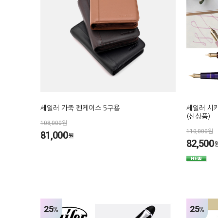
세일러 가죽 펜케이스 5구용
세일러 시
(신상품)
108,000원
110,000원
81,000
원
82,500
25
25
%
%