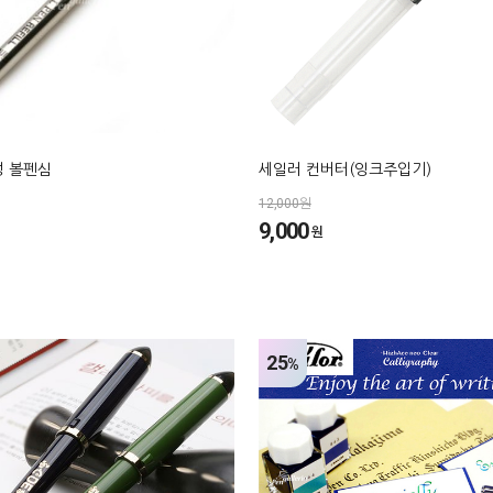
성 볼펜심
세일러 컨버터(잉크주입기)
12,000원
9,000
원
25
%