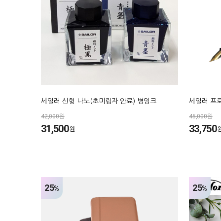
세일러 신형 나노(초미립자 안료) 병잉크
세일러 프
42,000원
45,000원
31,500
33,750
원
25
25
%
%