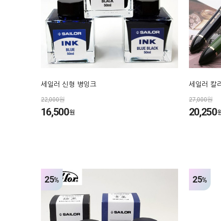
세일러 신형 병잉크
세일러 칼
22,000원
27,000원
16,500
20,250
원
25
25
%
%