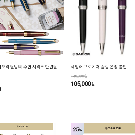
키오리 달밤의 수면 시리즈 만년필
세일러 프로기어 슬림 은장 볼펜
140,000원
105,000
원
원
25
%