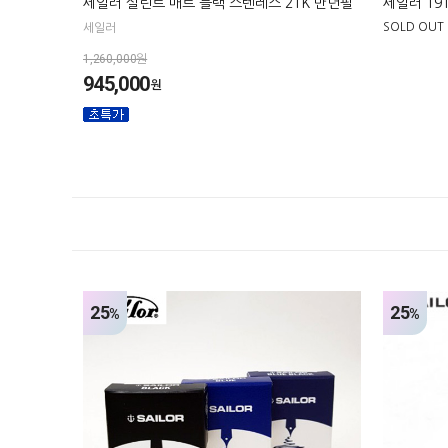
세일러 실린트 매트 블랙 스텐레스 21K 만년필
세일러 19
SOLD OUT
세일러
1,260,000원
945,000
원
25
25
%
%