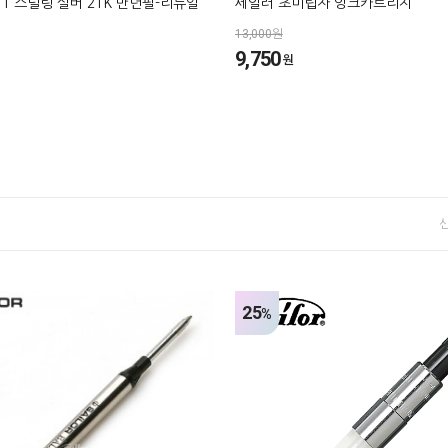
11 스털링 실버 21K 만년필-리뉴얼
세일러 초미립자 잉크카트리지
13,000원
9,750
원
25
%