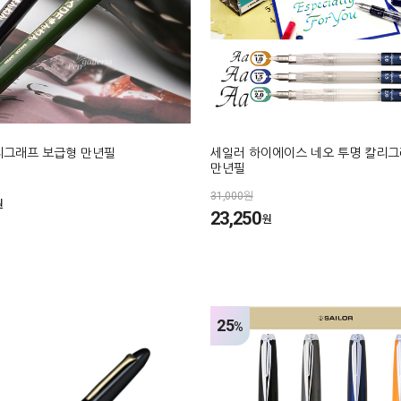
리그래프 보급형 만년필
세일러 하이에이스 네오 투명 칼리
만년필
31,000원
원
23,250
원
25
%