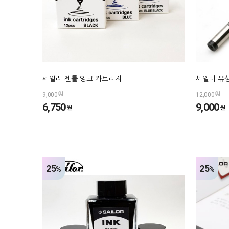
세일러 젠틀 잉크 카트리지
세일러 유
9,000원
12,000원
6,750
9,000
원
원
25
25
%
%