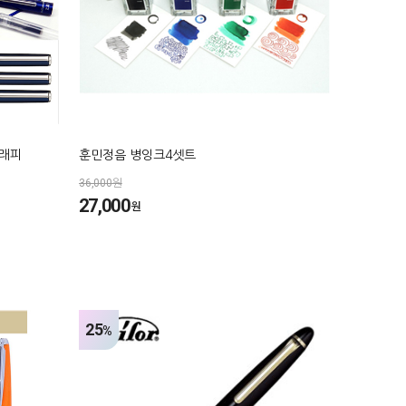
그래피
훈민정음 병잉크4셋트
36,000원
27,000
원
25
%