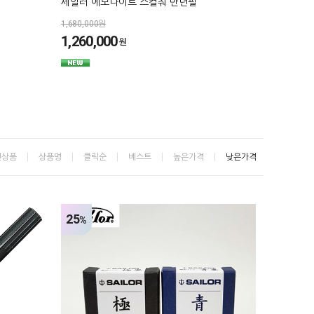
세일러 에보나이트 스컬춰 만년필
1,680,000원
1,260,000
원
신상품
상품명
클릭순
베스트
높은가격
낮은가격
25
%