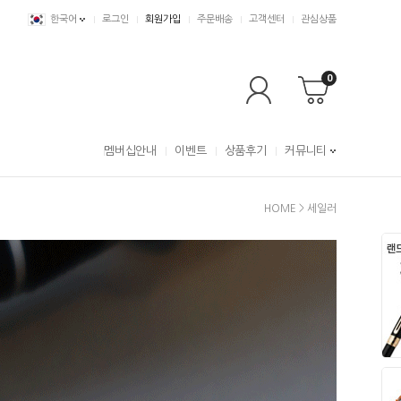
한국어
로그인
회원가입
주문배송
고객센터
관심상품
0
멤버십안내
이벤트
상품후기
커뮤니티
HOME
>
세일러