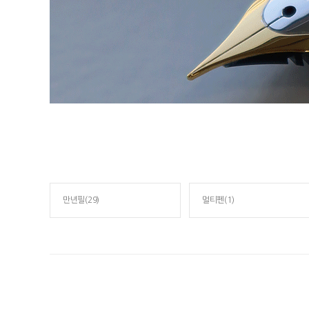
만년필(29)
멀티펜(1)