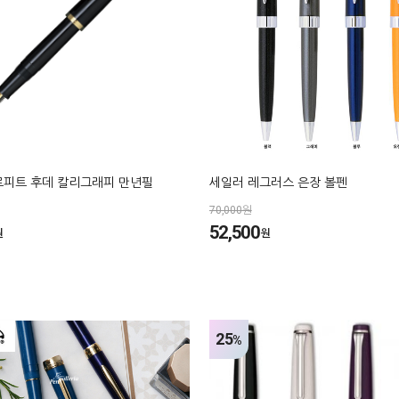
로피트 후데 칼리그래피 만년필
세일러 레그러스 은장 볼펜
70,000원
52,500
원
원
25
%