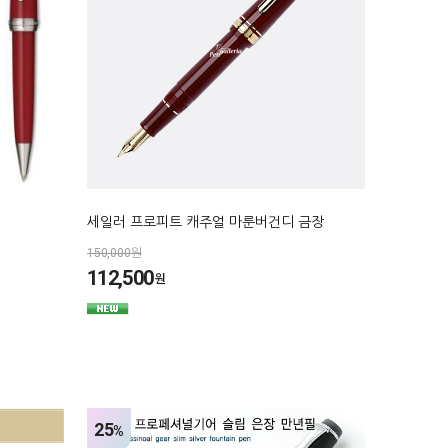
세일러 프로피트 캐주얼 마룬버건디 금장
150,000원
112,500
원
25
%