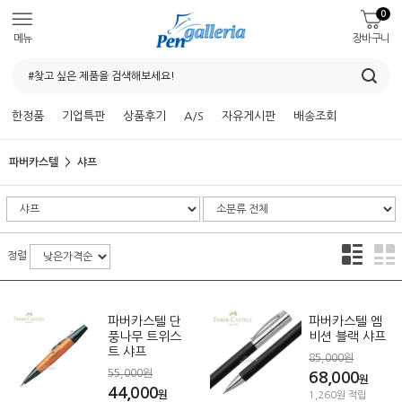
0
메뉴
장바구니
한정품
기업특판
상품후기
A/S
자유게시판
배송조회
파버카스텔
샤프
정렬
파버카스텔 단
파버카스텔 엠
풍나무 트위스
비션 블랙 샤프
트 샤프
85,000원
55,000원
68,000
원
44,000
원
1,260원 적립