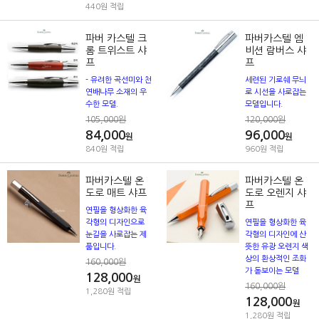
440원 적립
파버 카스텔 크
파버카스텔 엠
롬 트위스트 샤
비션 람버스 샤
프
프
- 유려한 곡선미와 천
세련된 기로쉐 무늬
연배나무 소재의 우
로 시선을 사로잡는
수한 모델.
모델입니다.
105,000원
120,000원
84,000
96,000
원
원
840원 적립
960원 적립
파버카스텔 온
파버카스텔 온
도로 매트 샤프
도로 오렌지 샤
프
연필을 형상화한 육
각형의 디자인으로
연필을 형상화한 육
눈길을 사로잡는 제
각형의 디자인에 산
품입니다.
뜻한 유광 오렌지 색
상의 환상적인 조화
160,000원
가 돋보이는 모델
128,000
원
160,000원
1,280원 적립
128,000
원
1,280원 적립