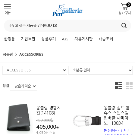
0
메뉴
장바구니
한정품
기업특판
상품후기
A/S
자유게시판
배송조회
몽블랑
ACCESSORIES
정렬
몽블랑 명함지
몽블랑 벨트 홀
갑(14108)
슈스 스텐스틸
핀버클 사피아
450,000원
노 113834
405,000
원
본 상품은 각인서비
4,050원 적립