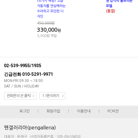
<4가지 색상> 고급
한 감각이 돋보이는
자동차를 연상케하는
모델.
(품절)
수려하고 모던한 디
자인.
450,000원
330,000
원
3,300원 적립
02-539-9955/1935
긴급전화 010-5291-9971
MON-FRI 09:30 ~ 18:00
SAT / SUN / HOLIDAY
전화문의 전 클릭
1:1문의하기
로그인
|
회원가입
|
이용안내
|
PC버전
펜갤러리아(pengalleria)
대표자 : 윤재구 사업자등록번호 : 105-09-59658