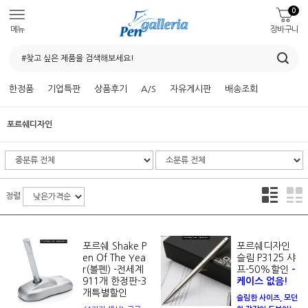
0
메뉴
장바구니
한정품
기업특판
상품후기
A/S
자유게시판
배송조회
포르쉐디자인
정렬
포르쉐 Shake P
포르쉐디자인
en Of The Yea
슬림 P3125 샤
r(볼펜) -전세계
프-50%할인
-
911개 한정판-3
케이스 없음!
개특별할인
슬림한 사이즈, 모던