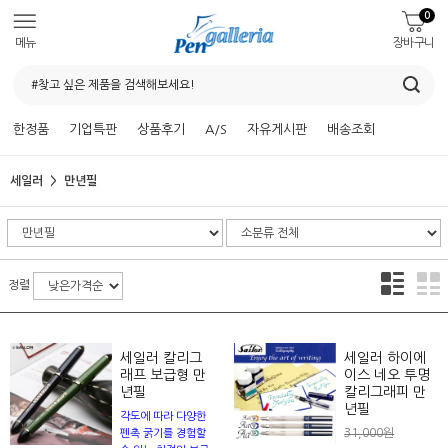
0
메뉴
장바구니
한정품
기업특판
상품후기
A/S
자유게시판
배송조회
세일러
만년필
정렬
세일러 칼리그
세일러 하이에
래프 보급형 만
이스 네오 투명
년필
칼리그래피 만
년필
각도에 따라 다양한
31,000원
펜촉 굵기를 경험할