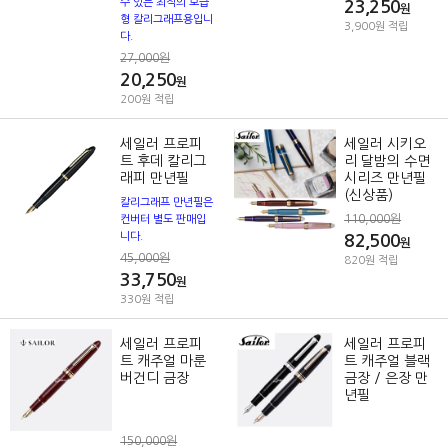
수 있는 최적의 보급
23,250
원
형 칼리그래프용입니
3,900원 적립
다.
27,000원
20,250
원
200원 적립
세일러 프로피
세일러 시키오
트 후데 칼리그
리 달밤의 수면
래피 만년필
시리즈 만년필
(신상품)
칼리그래프 만년필은
110,000원
컨버터 별도 판매입
니다.
82,500
원
45,000원
820원 적립
33,750
원
330원 적립
세일러 프로피
세일러 프로피
트 캐주얼 마룬
트 캐주얼 블랙
버건디 금장
금장 / 은장 만
년필
150,000원