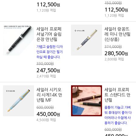
150,000원
112,500
원
112,500
원
1,120원 적립
1,120원 적립
세일러 프로페
세일러 랑꽁뜨
셔널기어 슬림
레 미니 만년필
은장 만년필
(신상품)
374,000원
가볍고 슬림한 디자
인으로 장기간 필기
280,500
원
하실 때 좋습니다.
2,800원 적립
330,000원
247,500
원
2,470원 적립
세일러 시키오
세일러 프로피
리 사계14K 만
트 스탠다드 만
년필 MF
년필
600,000원
몸통이 가늘고 가벼
워 휴대성이 좋아 다
450,000
원
이어리나 수첩에 사
4,500원 적립
용하기 좋습니다.
600,000원