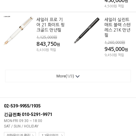
450,000
원
4,500원 적립
세일러 프로 기
세일러 실린트
어 21 화이트 핑
매트 블랙 스텐
크골드 만년필
레스 21K 만년
필
1,125,000원
1,260,000원
843,750
원
945,000
원
8,430원 적립
9,450원 적립
More(
1
/
3
)
02-539-9955/1935
긴급전화 010-5291-9971
MON-FRI 09:30 ~ 18:00
SAT / SUN / HOLIDAY
전화문의 전 클릭
1:1문의하기