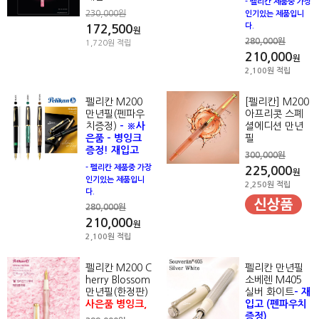
- 펠리칸 제품중 가장
230,000원
인기있는 제품입니
다.
172,500
원
280,000원
1,720원 적립
210,000
원
2,100원 적립
펠리칸 M200
[펠리칸] M200
만년필(펜파우
아프리콧 스폐
치증정)
- ※사
셜에디션 만년
은품 - 병잉크
필
증정! 재입고
300,000원
- 펠리칸 제품중 가장
225,000
원
인기있는 제품입니
2,250원 적립
다.
280,000원
210,000
원
2,100원 적립
펠리칸 M200 C
펠리칸 만년필
herry Blossom
소베렌 M405
만년필(한정판)
실버 화이트
- 재
사은품 병잉크,
입고 (펜파우치
증정)