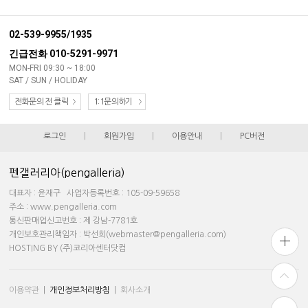
02-539-9955/1935
긴급전화 010-5291-9971
MON-FRI 09:30 ~ 18:00
SAT / SUN / HOLIDAY
전화문의 전 클릭
1:1문의하기
로그인
|
회원가입
|
이용안내
|
PC버전
펜갤러리아(pengalleria)
대표자 : 윤재구 사업자등록번호 : 105-09-59658
주소 : www.pengalleria.com
통신판매업신고번호 : 제 강남-7781호
개인보호관리책임자 : 박선희(webmaster@pengalleria.com)
HOSTING BY (주)코리아센터닷컴
이용약관
|
개인정보처리방침
|
회사소개