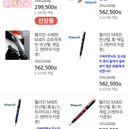
399,000원
750,000원
299,500
원
562,500
원
2,990원 적립
5,620원 적립
펠리칸 소베렌
펠리칸 M405
M405 슈트레제
만년필 흑-재입
만 만년필 재입
고 (펜파우치증
고 (펜파우치증
정)
정)
가벼우면서도 잉크량
750,000원
이 많이 들어가 글씨
량이 많은 분들께 추
562,500
원
천합니다.
5,620원 적립
750,000원
562,500
원
5,620원 적립
펠리칸 M405
펠리칸 M400
만년필(흑청/스
만년필 흑/적-
트라이프)-재입
재입고(펜파우
고 (펜파우치증
치증정)
정)
750,000원
- 가벼우면서 장시간