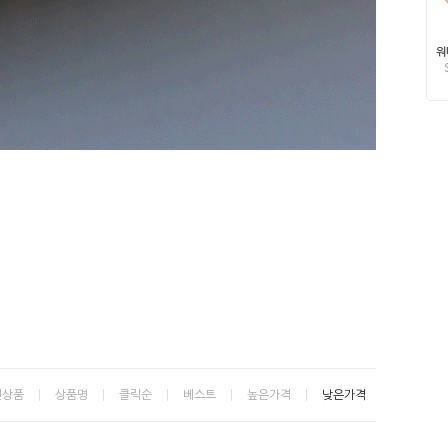
신상품
상품명
클릭순
베스트
높은가격
낮은가격