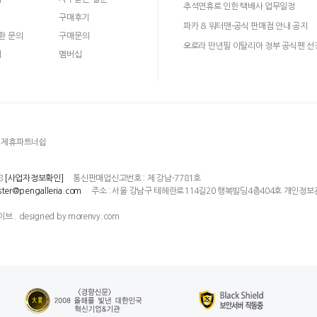
추석연휴로 인한 택배사 업무일정
구매후기
파카 & 워터맨-공식 판매점 안내 공지
환 문의
구매문의
오로라 만년필 이탈리아 정부 공식펜 선
매
멤버십
제휴파트너쉽
8
통신판매업신고번호 : 제 강남-7781호
[사업자정보확인]
주소 : 서울 강남구 테헤란로114길20 행복빌딩4층404호 개인정보
ter@pengalleria.com
이브 . designed by morenvy.com