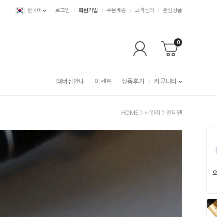
한국어
로그인
회원가입
주문배송
고객센터
관심상품
0
멤버십안내
이벤트
상품후기
커뮤니티
HOME
>
세일러
>
멀티펜