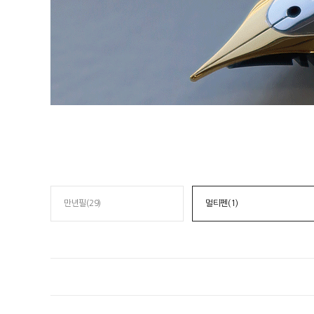
만년필(29)
멀티펜(1)