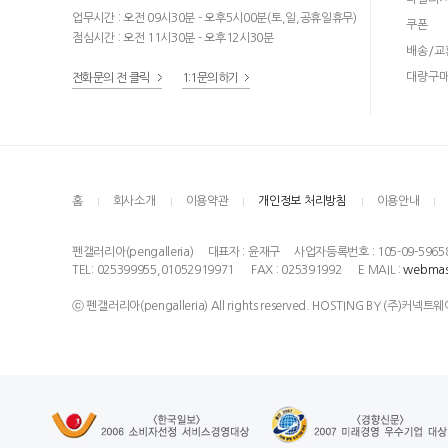
업무시간 : 오전 09시30분 - 오후5시00분(토,일,공휴일휴무)
쿠폰
점심시간 : 오전 11시30분 - 오후12시30분
배송/교
대량구
전화문의 전 클릭
1:1문의하기
홈
회사소개
이용약관
개인정보 처리방침
이용안내
펜갤러리아(pengalleria)
대표자 : 윤재구
사업자등록번호 : 105-09-5965
TEL: 025399955,01052919971
FAX : 025391992
E MAIL :
webmas
ⓒ 펜갤러리아(pengalleria) All rights reserved. HOSTING BY (주)커넥트웨