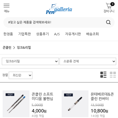
0
메뉴
장바구니
한정품
기업특판
상품후기
A/S
자유게시판
배송조회
콘클린
잉크&리필
정렬
콘클린 소프트
몬테베르데&콘
미디움 볼펜심
클린 컨버터
5,000원
13,500원
4,000
10,800
원
원
40원 적립
140원 적립