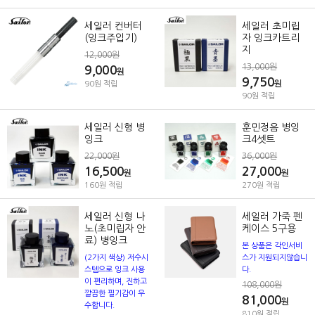
세일러 컨버터
세일러 초미립
(잉크주입기)
자 잉크카트리
지
12,000원
13,000원
9,000
원
9,750
원
90원 적립
90원 적립
세일러 신형 병
훈민정음 병잉
잉크
크4셋트
22,000원
36,000원
16,500
27,000
원
원
160원 적립
270원 적립
세일러 신형 나
세일러 가죽 펜
노(초미립자 안
케이스 5구용
료) 병잉크
본 상품은 각인서비
(2가지 색상) 저수시
스가 지원되지않습니
스템으로 잉크 사용
다.
이 편리하며, 진하고
108,000원
깔끔한 필기감이 우
81,000
원
수합니다.
810원 적립