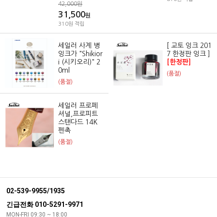
42,000원
31,500
원
310원 적립
세일러 사계 병
​[ 교토 잉크 201
잉크가 "Shikior
7 한정판 잉크 ]
i (시키오리)" 2
[한정판]
0ml
(품절)
(품절)
세일러 프로페
셔널,프로피트
스탠다드 14K
펜촉
(품절)
02-539-9955/1935
긴급전화 010-5291-9971
MON-FRI 09:30 ~ 18:00