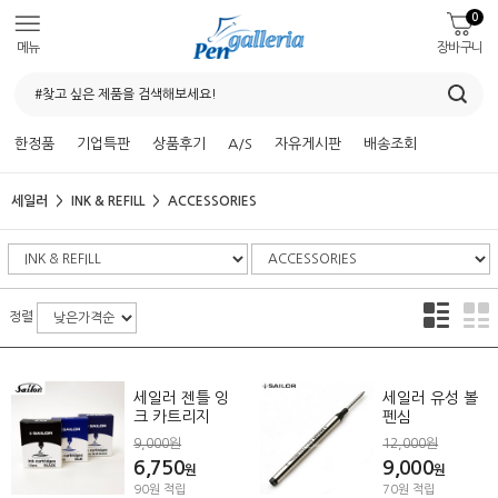
0
메뉴
장바구니
한정품
기업특판
상품후기
A/S
자유게시판
배송조회
세일러
INK & REFILL
ACCESSORIES
정렬
세일러 젠틀 잉
세일러 유성 볼
크 카트리지
펜심
9,000원
12,000원
6,750
9,000
원
원
90원 적립
70원 적립