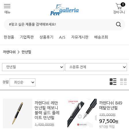
0
메뉴
장바구니
한정품
기업특판
상품후기
A/S
자유게시판
배송조회
까렌다쉬
만년필
정렬
까렌다쉬 레만
까렌다쉬 849
만년필 에보니
메탈만년필
블랙 골드 플레
135,000원
이트 만년필
97,500
원
1,400,000원
970원 적립