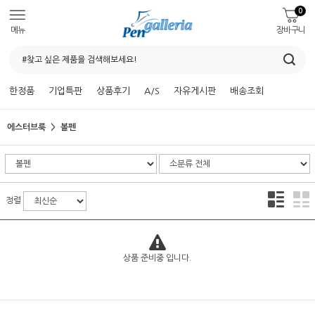
0
메뉴
장바구니
한정품
기업특판
상품후기
A/S
자유게시판
배송조회
에스터브룩
볼펜
정렬
상품 준비중 입니다.