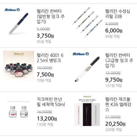
펠리칸 컨버터
펠리칸 수성심
(일반형 잉크 주
리필 338
입기)
8,000원
5,000원
6,000
원
3,750
원
60원 적립
85원 적립
펠리칸 4001 6
펠리칸 컨버터
2.5ml 병잉크
(고급형 잉크 주
입기)
10,000원
13,000원
7,500
원
9,750
원
70원 적립
187원 적립
자크허빈 만년
펠리칸 재즈볼
필 세척액 50ml
펜 K36 엘레강
스
16,500원
27,000원
13,200
원
20,250
원
130원 적립
200원 적립