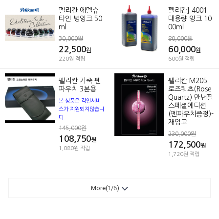
펠리칸 에델슈
펠리칸] 4001
타인 병잉크 50
대용량 잉크 10
ml
00ml
30,000원
80,000원
22,500
60,000
원
원
220원 적립
600원 적립
펠리칸 가죽 펜
펠리칸 M205
파우치 3본용
로즈쿼츠(Rose
Quartz) 만년필
본 상품은 각인서비
스페셜에디션
스가 지원되지않습니
(펜파우치증정)-
다.
재입고
145,000원
230,000원
108,750
원
172,500
원
1,080원 적립
1,720원 적립
More(
1
/
6
)