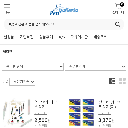
0
메뉴
장바구니
한정품
기업특판
상품후기
A/S
자유게시판
배송조회
펠리칸
정렬
[펠리칸] 다꾸
펠리칸 잉크카
스티커
트리지(대)
2,500원
4,500원
2,500
3,370
원
원
20원 적립
30원 적립