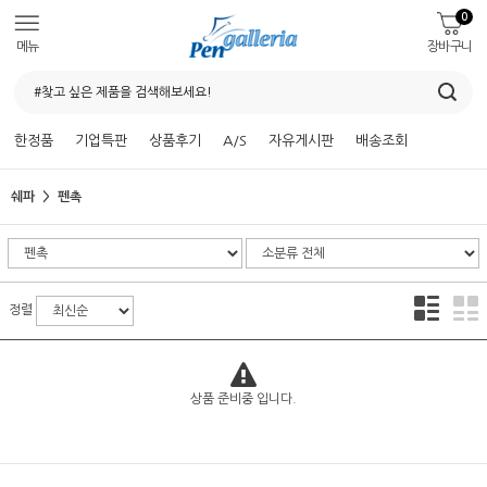
0
메뉴
장바구니
한정품
기업특판
상품후기
A/S
자유게시판
배송조회
쉐파
펜촉
정렬
상품 준비중 입니다.