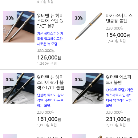
410원 적립
워터맨 뉴 헤미
파카 소네트 스
30%
30%
스피어 스텐 G
텐금장 볼펜
T/CT 볼펜
220,000원
기존 헤미스피어 제
154,000
원
품을 업그레이드한
1,540원 적립
새로운 뉴 모델.
180,000원
126,000
원
1,260원 적립
워터맨 뉴 헤미
워터맨 엑스퍼
30%
30%
스피어 락카 블
트3 볼펜
랙 GT/CT 볼펜
<베스트 모델> 기존
딥블랙 락카와 감각
엑스퍼트 라인에서
적인 세련미가 돋보
더욱 업그레이드한
이는 모델.
모델!
230,000원
330,000원
161,000
231,000
원
원
1,800원 적립
2,310원 적립