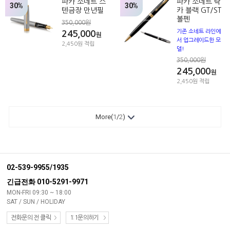
파카 소네트 스
파카 소네트 락
30%
30%
텐금장 만년필
카 블랙 GT/ST
볼펜
350,000원
기존 소네트 라인에
245,000
원
서 업그레이드한 모
2,450원 적립
델!
350,000원
245,000
원
2,450원 적립
More(
1
/
2
)
02-539-9955/1935
긴급전화 010-5291-9971
MON-FRI 09:30 ~ 18:00
SAT / SUN / HOLIDAY
전화문의 전 클릭
1:1문의하기