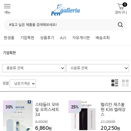
0
메뉴
장바구니
한정품
기업특판
상품후기
A/S
자유게시판
배송조회
기업특판
정렬
스테들러 모바
펠리칸 재즈볼
30%
25%
일 오피스세트
펜 K36 엘레강
34
스
9,800원
27,000원
6,860
20,250
원
원