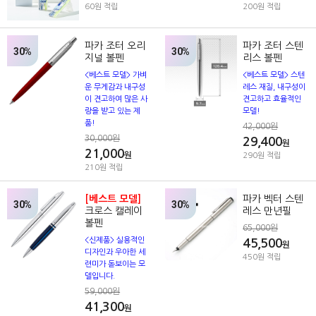
60원 적립
200원 적립
파카 조터 오리
파카 조터 스텐
30%
30%
지널 볼펜
리스 볼펜
<베스트 모델> 가벼
<베스트 모델> 스텐
운 무게감과 내구성
레스 재질, 내구성이
이 견고하여 많은 사
견고하고 효율적인
랑을 받고 있는 제
모델!
품!
42,000원
30,000원
29,400
원
21,000
원
290원 적립
210원 적립
[베스트 모델]
파카 벡터 스텐
30%
30%
크로스 캘레이
레스 만년필
볼펜
65,000원
<신제품> 실용적인
45,500
원
디자인과 우아한 세
450원 적립
련미가 돋보이는 모
델입니다.
59,000원
41,300
원