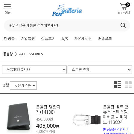
0
메뉴
장바구니
한정품
기업특판
상품후기
A/S
자유게시판
배송조회
몽블랑
ACCESSORIES
정렬
몽블랑 명함지
몽블랑 벨트 홀
갑(14108)
슈스 스텐스틸
핀버클 사피아
450,000원
노 113834
405,000
원
본 상품은 각인서비
4,050원 적립