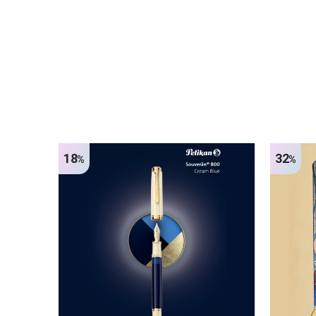
18
32
%
%