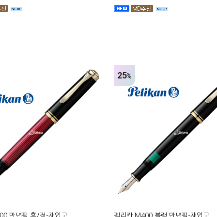
25
%
00 만년필 흑/적-재입고
펠리칸 M400 블랙 만년필-재입고