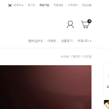
한국어
로그인
회원가입
주문배송
고객센터
관심상품
0
멤버십안내
이벤트
상품후기
커뮤니티
HOME
>
펠리칸
>
만년필