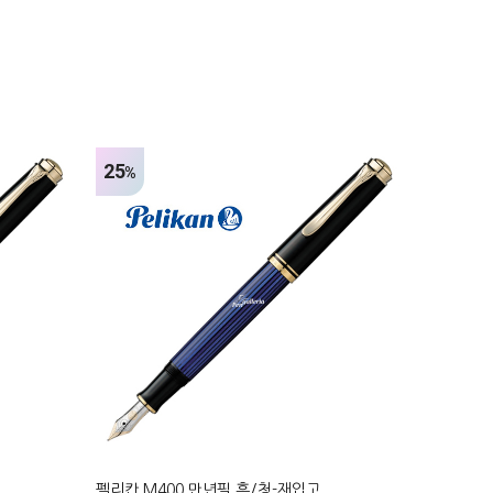
25
%
펠리칸 M400 만년필 흑/청-재입고