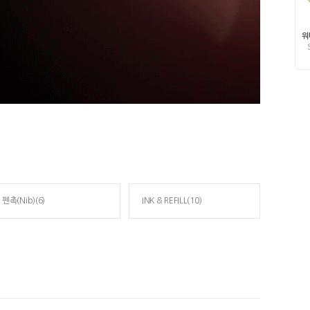
펜촉(Nib)(6)
INK & REFILL(10)