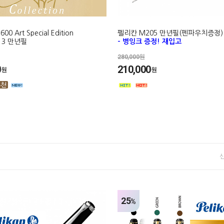
0 Art Special Edition
펠리칸 M205 만년필(펜파우치증정
on 3 만년필
- 병잉크 증정! 재입고
280,000원
0
210,000
원
원
25
%