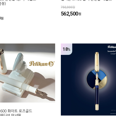
증정)
750,000원
562,500
원
0
원
18
%
M600 화이트 로즈골드
에디션 만년필