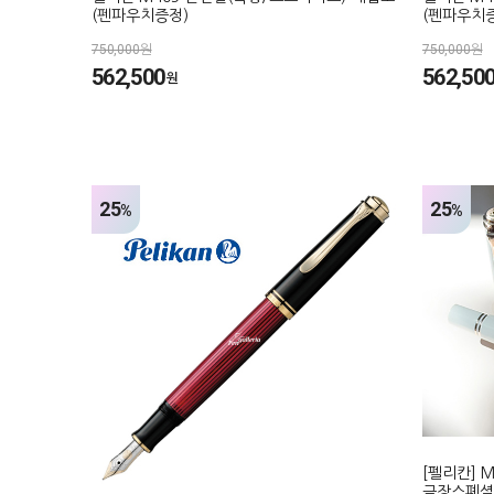
(펜파우치증정)
(펜파우치
750,000원
750,000원
562,500
562,50
원
25
25
%
%
[펠리칸] 
금장스폐셜