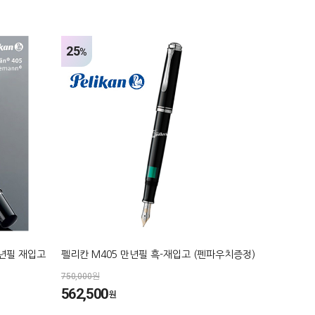
25
%
만년필 재입고
펠리칸 M405 만년필 흑-재입고 (펜파우치증정)
750,000원
562,500
원