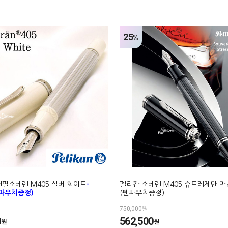
25
%
필소베렌 M405 실버 화이트
-
펠리칸 소베렌 M405 슈트레제만 
펜파우치증정)
(펜파우치증정)
750,000원
0
562,500
원
원