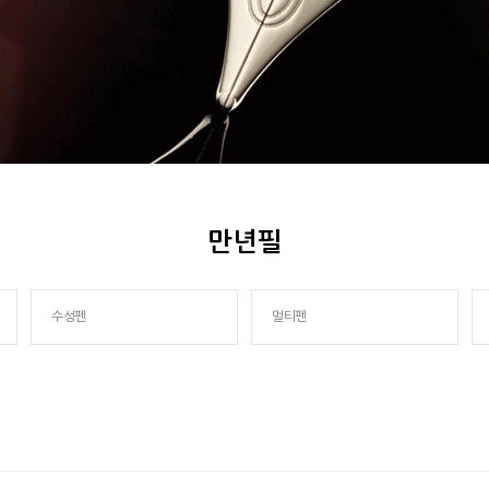
만년필
수성펜
멀티펜