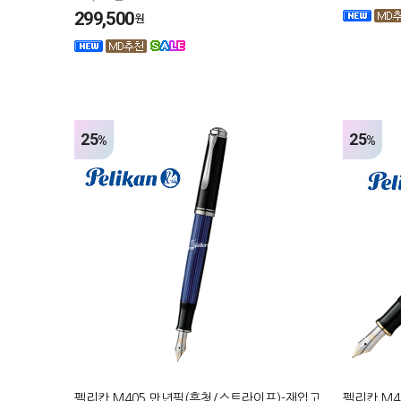
299,500
원
25
25
%
%
펠리칸 M405 만년필(흑청/스트라이프)-재입고
펠리칸 M4