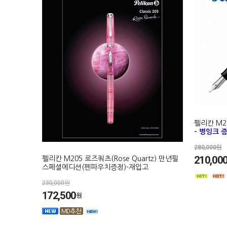
펠리칸 M2
- 병잉크 
280,000원
210,00
펠리칸 M205 로즈쿼츠(Rose Quartz) 만년필
스페셜에디션(펜파우치증정)-재입고
230,000원
172,500
원