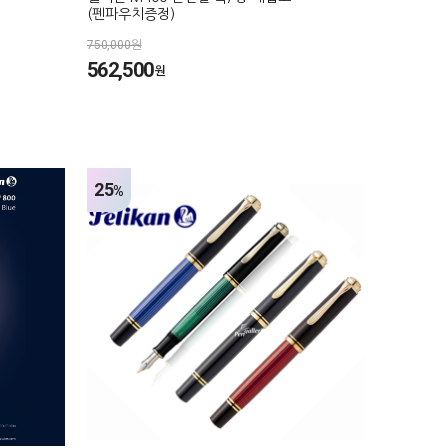
(펜파우치증정)
750,000원
562,500
원
25
%