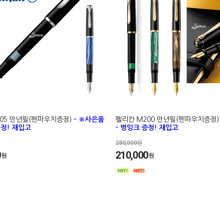
05 만년필(펜파우치증정)
- ※사은품
펠리칸 M200 만년필(펜파우치증정
증정! 재입고
- 병잉크 증정! 재입고
280,000원
0
210,000
원
원