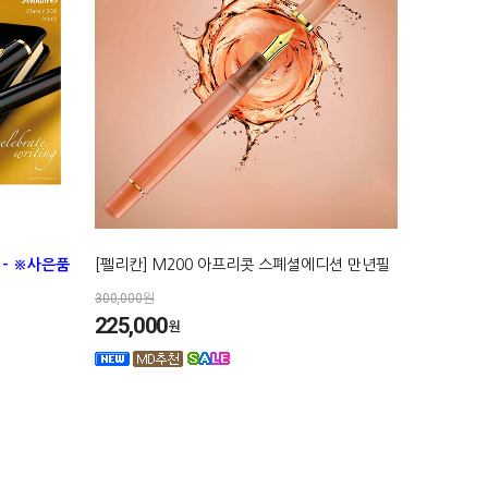
)
- ※사은품
[펠리칸] M200 아프리콧 스폐셜에디션 만년필
300,000원
225,000
원