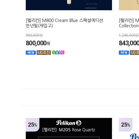
[펠리칸] M800 Cream Blue 스폐셜에디션
[펠리칸] M60
만년필(재입고)
Collecti
980,000원
1,240,000원
800,000
843,00
원
25
25
%
%