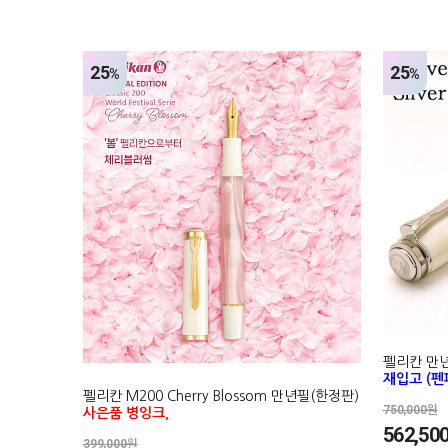
25
25
%
%
펠리칸 만년
재입고 (
펠리칸 M200 Cherry Blossom 만년필(한정판)
750,000원
사은품 병잉크,
562,50
399,000원