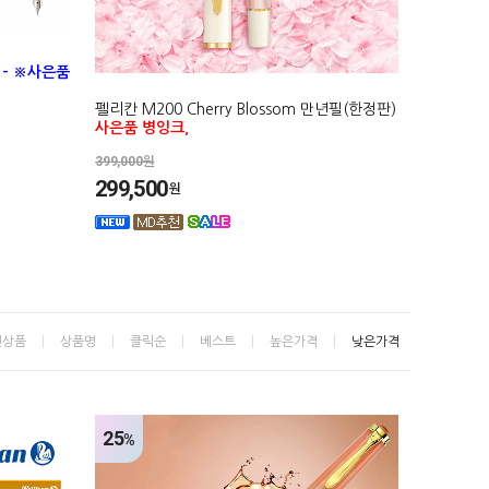
)
- ※사은품
펠리칸 M200 Cherry Blossom 만년필(한정판)
사은품 병잉크,
399,000원
299,500
원
신상품
상품명
클릭순
베스트
높은가격
낮은가격
25
%