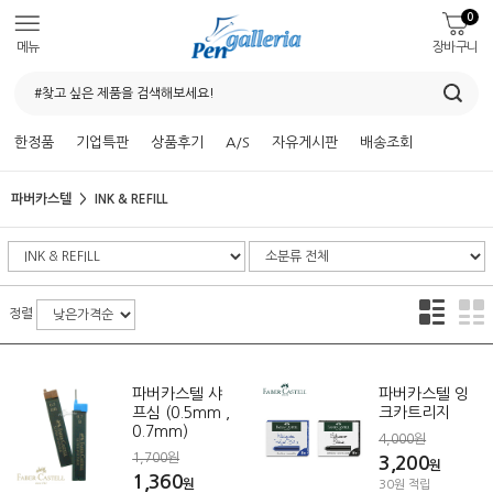
0
메뉴
장바구니
한정품
기업특판
상품후기
A/S
자유게시판
배송조회
파버카스텔
INK & REFILL
정렬
파버카스텔 샤
파버카스텔 잉
프심 (0.5mm ,
크카트리지
0.7mm)
4,000원
1,700원
3,200
원
1,360
원
30원 적립