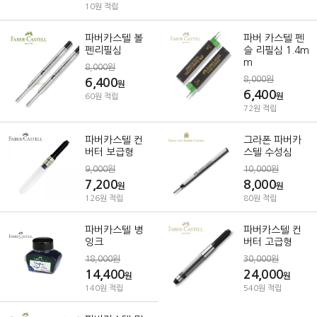
10원 적립
파버카스텔 볼
파버 카스텔 펜
펜리필심
슬 리필심 1.4m
m
8,000원
8,000원
6,400
원
6,400
원
60원 적립
72원 적립
파버카스텔 컨
그라폰 파버카
버터 보급형
스텔 수성심
9,000원
10,000원
7,200
8,000
원
원
126원 적립
80원 적립
파버카스텔 병
파버카스텔 컨
잉크
버터 고급형
18,000원
30,000원
14,400
24,000
원
원
140원 적립
540원 적립