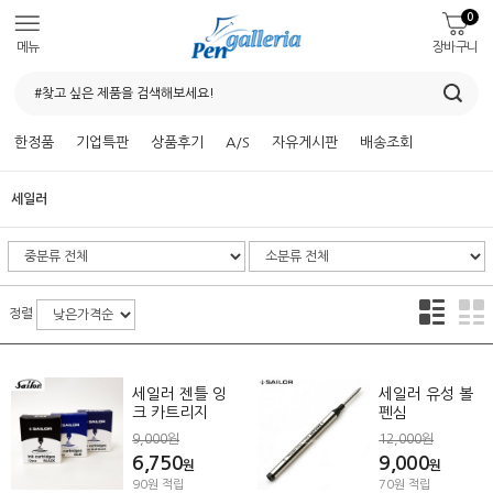
0
메뉴
장바구니
한정품
기업특판
상품후기
A/S
자유게시판
배송조회
세일러
정렬
세일러 젠틀 잉
세일러 유성 볼
크 카트리지
펜심
9,000원
12,000원
6,750
9,000
원
원
90원 적립
70원 적립