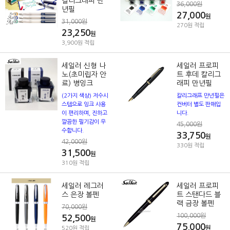
칼리그래피 만
36,000원
년필
27,000
원
31,000원
270원 적립
23,250
원
3,900원 적립
세일러 신형 나
세일러 프로피
노(초미립자 안
트 후데 칼리그
료) 병잉크
래피 만년필
(2가지 색상) 저수시
칼리그래프 만년필은
스템으로 잉크 사용
컨버터 별도 판매입
이 편리하며, 진하고
니다.
깔끔한 필기감이 우
45,000원
수합니다.
33,750
원
42,000원
330원 적립
31,500
원
310원 적립
세일러 레그러
세일러 프로피
스 은장 볼펜
트 스탠다드 블
랙 금장 볼펜
70,000원
100,000원
52,500
원
75,000
원
520원 적립