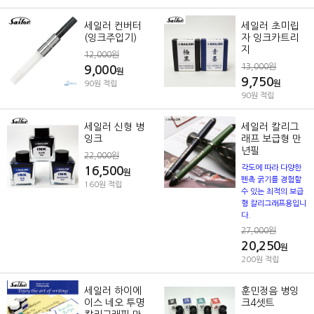
세일러 컨버터
세일러 초미립
(잉크주입기)
자 잉크카트리
지
12,000원
13,000원
9,000
원
9,750
원
90원 적립
90원 적립
세일러 신형 병
세일러 칼리그
잉크
래프 보급형 만
년필
22,000원
각도에 따라 다양한
16,500
원
펜촉 굵기를 경험할
160원 적립
수 있는 최적의 보급
형 칼리그래프용입니
다.
27,000원
20,250
원
200원 적립
세일러 하이에
훈민정음 병잉
이스 네오 투명
크4셋트