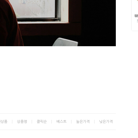
신상품
상품명
클릭순
베스트
높은가격
낮은가격