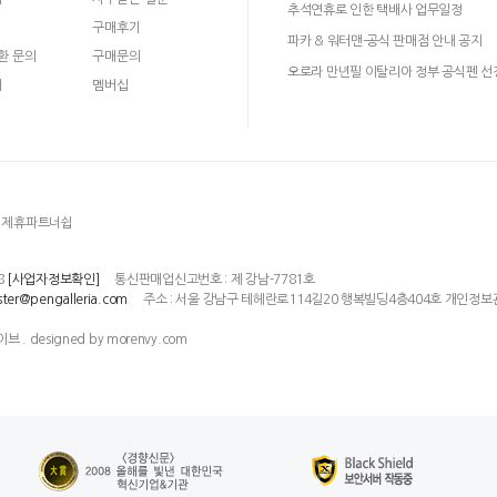
추석연휴로 인한 택배사 업무일정
구매후기
파카 & 워터맨-공식 판매점 안내 공지
환 문의
구매문의
오로라 만년필 이탈리아 정부 공식펜 선
매
멤버십
제휴파트너쉽
8
통신판매업신고번호 : 제 강남-7781호
[사업자정보확인]
주소 : 서울 강남구 테헤란로114길20 행복빌딩4층404호 개인정보
ter@pengalleria.com
이브 . designed by morenvy.com