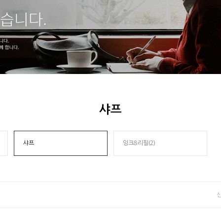
샤프
샤프
잉크&리필(2)