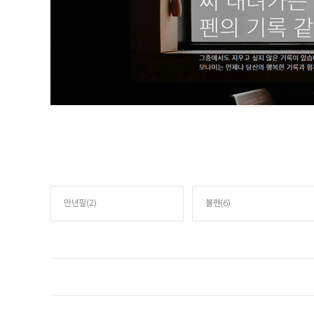
만년필(2)
볼펜(6)