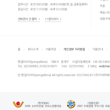
업무시간 : 오전 09시30분 - 오후5시00분(토,일,공휴일휴무)
쿠폰
점심시간 : 오전 11시30분 - 오후12시30분
배송/교
대량구
전화문의 전 클릭
1:1문의하기
홈
회사소개
이용약관
개인정보 처리방침
이용안내
펜갤러리아(pengalleria)
대표자 : 윤재구
사업자등록번호 : 105-09-5965
TEL: 025399955,01052919971
FAX : 025391992
E MAIL :
webmas
ⓒ 펜갤러리아(pengalleria) All rights reserved. HOSTING BY (주)커넥트웨