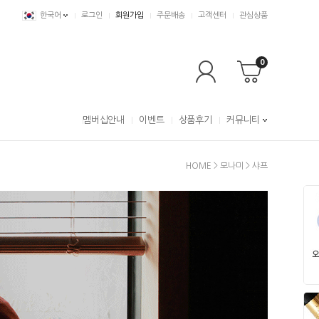
한국어
로그인
회원가입
주문배송
고객센터
관심상품
0
멤버십안내
이벤트
상품후기
커뮤니티
HOME
>
모나미
>
샤프