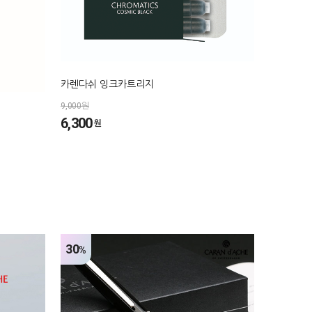
카렌다쉬 잉크카트리지
9,000원
6,300
원
30
%