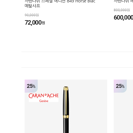
까렌다쉬 스페셜 에디션 849 Horse Blac
까렌다쉬 
메탈샤프
800,000원
90,000원
600,00
72,000
원
25
25
%
%