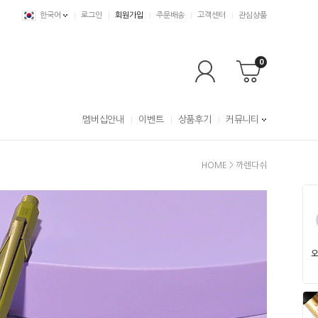
한국어
로그인
회원가입
주문배송
고객센터
관심상품
0
멤버십안내
이벤트
상품후기
커뮤니티
HOME
>
까렌다쉬