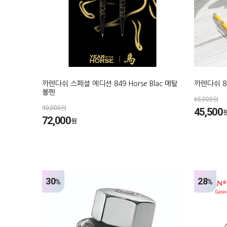
까렌다쉬 스페셜 에디션 849 Horse Blac 메탈
까렌다쉬 8
볼펜
65,000원
90,000원
45,500
72,000
원
30
28
%
%