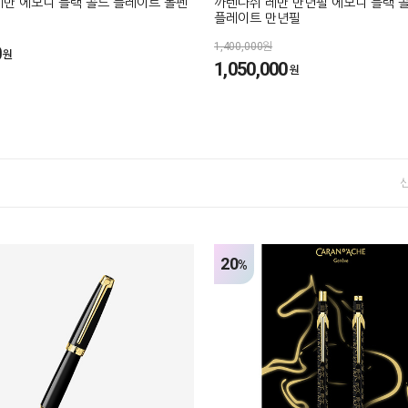
레만 에보니 블랙 골드 플레이트 볼펜
까렌다쉬 레만 만년필 에보니 블랙 
플레이트 만년필
1,400,000원
0
원
1,050,000
원
20
%