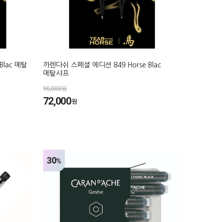
Blac 메탈
까렌다쉬 스페셜 에디션 849 Horse Blac
메탈샤프
90,000원
72,000
원
30
%