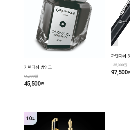
까렌다쉬 8
135,000원
카렌다쉬 병잉크
97,500
65,000원
45,500
원
10
%