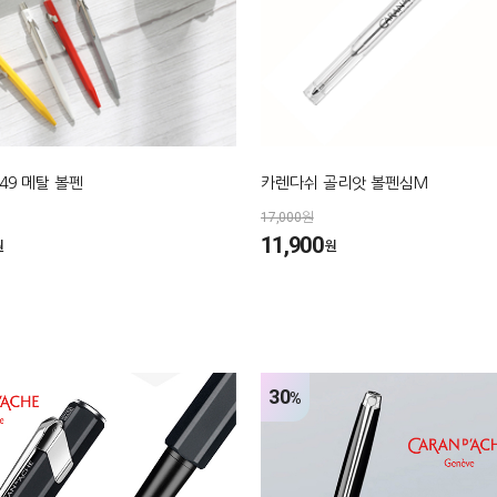
49 메탈 볼펜
카렌다쉬 골리앗 볼펜심M
17,000원
11,900
원
원
30
%