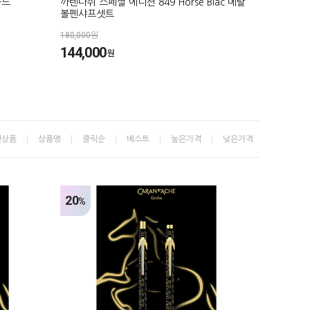
골드
까렌다쉬 스페셜 에디션 849 Horse Blac 메탈
볼펜샤프셋트
180,000원
144,000
원
신상품
상품명
클릭순
베스트
높은가격
낮은가격
20
%