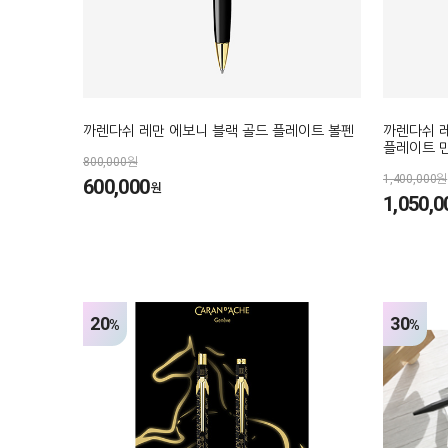
까렌다쉬 레만 에보니 블랙 골드 플레이트 볼펜
까렌다쉬 
플레이트 
800,000원
1,400,000원
600,000
원
1,050,0
20
30
%
%