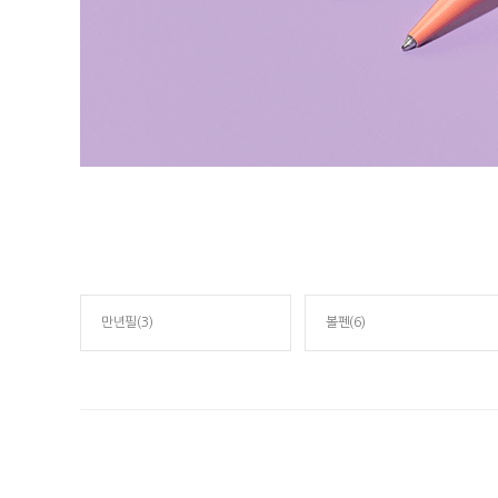
만년필(3)
볼펜(6)