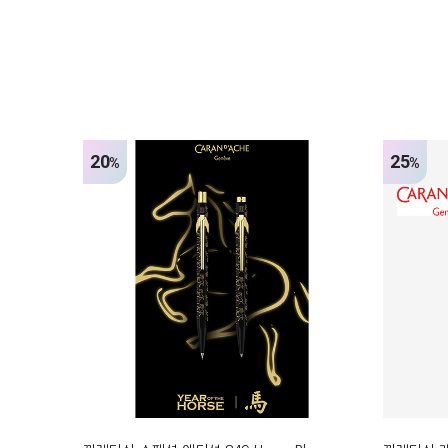
20
25
%
%