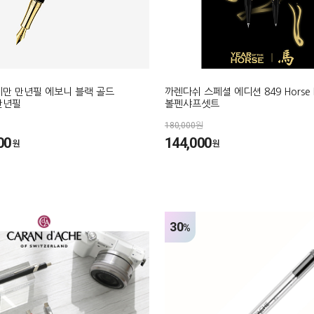
레만 만년필 에보니 블랙 골드
까렌다쉬 스페셜 에디션 849 Horse 
만년필
볼펜샤프셋트
180,000원
00
144,000
원
원
30
%