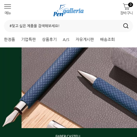
0
메뉴
장바구니
한정품
기업특판
상품후기
A/S
자유게시판
배송조회