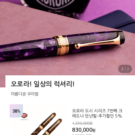
2
/
2
오로라! 일상의 럭셔리!
아름다운 우아함
38%
오로라 도시 시리즈 7번째 크
레도나 만년필-추가할인 5%
1,330,000원
830,000
원