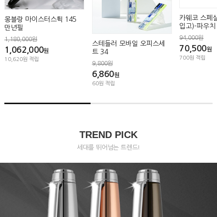
카웨코 스페샬 블랙 샤프(재
포르쉐 Shake
입고)-파우치 증정(사은품)
Year(볼펜)
한정판-3개
94,000원
스테들러 모바일 오피스세
70,500
450,000원
원
트 34
330,000
700원 적립
9,800원
3,300원 적립
6,860
원
60원 적립
TREND PICK
세대를 뛰어넘는 트렌드!