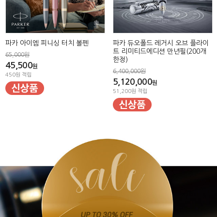
파카 아이엠 피니싱 터치 볼펜
파카 듀오폴드 레거시 오브 플라이
트 리미티드에디션 만년필(200개
65,000원
한정)
45,500
원
6,400,000원
450원 적립
5,120,000
원
51,200원 적립