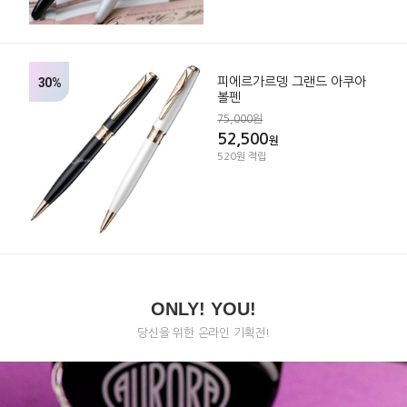
30%
피에르가르뎅 그랜드 아쿠아
볼펜
75,000원
52,500
원
520원 적립
ONLY! YOU!
당신을 위한 온라인 기획전!