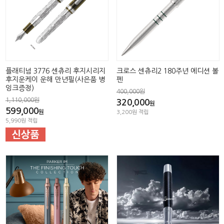
플래티넘 3776 센츄리 후지시리지
크로스 센츄리2 180주년 에디션 볼
후지운케이 운해 만년필(사은품 병
펜
잉크증정)
400,000원
1,110,000원
320,000
원
599,000
원
3,200원 적립
5,990원 적립