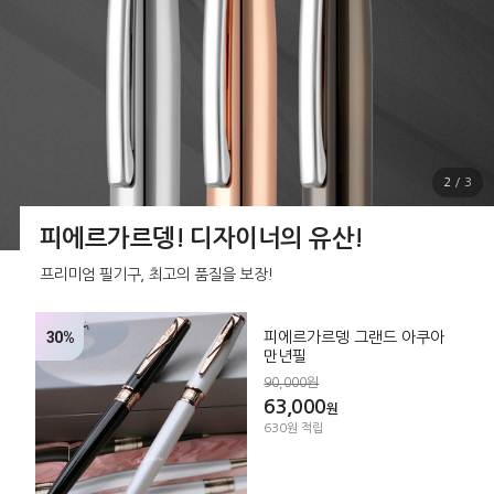
2
/
3
피에르가르뎅! 디자이너의 유산!
프리미엄 필기구, 최고의 품질을 보장!
30%
피에르가르뎅 그랜드 아쿠아
만년필
90,000원
63,000
원
630원 적립