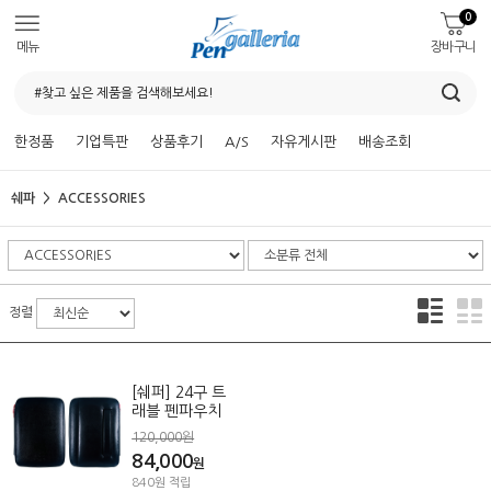
0
메뉴
장바구니
한정품
기업특판
상품후기
A/S
자유게시판
배송조회
쉐파
ACCESSORIES
정렬
[쉐퍼] 24구 트
래블 펜파우치
120,000원
84,000
원
840원 적립