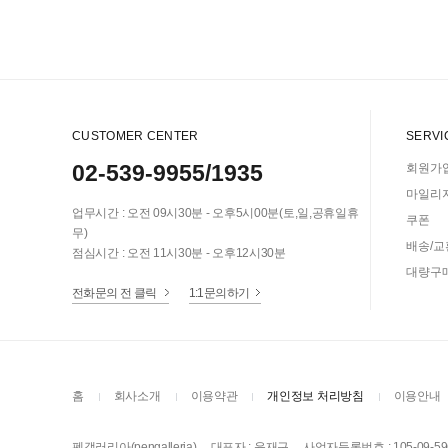
CUSTOMER CENTER
SERVI
02-539-9955/1935
회원가
마일리
업무시간 : 오전 09시30분 - 오후5시00분(토,일,공휴일휴
쿠폰
무)
배송/교
점심시간 : 오전 11시30분 - 오후12시30분
대량구
전화문의 전 클릭
1:1문의하기
홈
회사소개
이용약관
개인정보 처리방침
이용안내
펜갤러리아(pengalleria)
대표자 : 윤재구
사업자등록번호 : 105-09-59