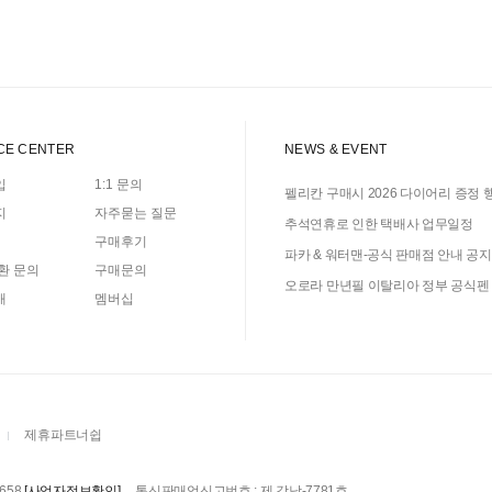
CE CENTER
NEWS & EVENT
입
1:1 문의
펠리칸 구매시 2026 다이어리 증정 
지
자주묻는 질문
추석연휴로 인한 택배사 업무일정
구매후기
파카 & 워터맨-공식 판매점 안내 공지
환 문의
구매문의
오로라 만년필 이탈리아 정부 공식펜
매
멤버십
제휴파트너쉽
658
통신판매업신고번호 : 제 강남-7781호
[사업자정보확인]