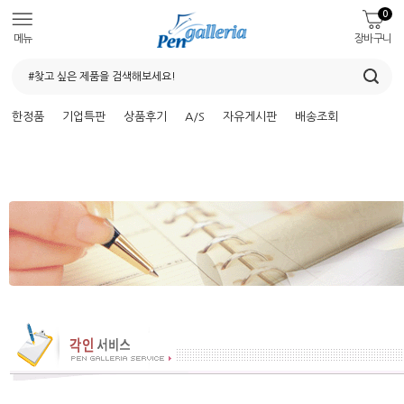
0
메뉴
장바구니
한정품
기업특판
상품후기
A/S
자유게시판
배송조회