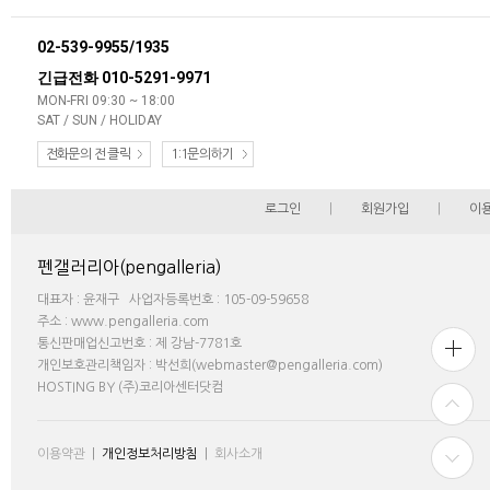
02-539-9955/1935
긴급전화 010-5291-9971
MON-FRI 09:30 ~ 18:00
SAT / SUN / HOLIDAY
전화문의 전 클릭
1:1문의하기
로그인
|
회원가입
|
이
펜갤러리아(pengalleria)
대표자 : 윤재구 사업자등록번호 : 105-09-59658
주소 : www.pengalleria.com
통신판매업신고번호 : 제 강남-7781호
개인보호관리책임자 : 박선희(webmaster@pengalleria.com)
HOSTING BY (주)코리아센터닷컴
이용약관
|
개인정보처리방침
|
회사소개