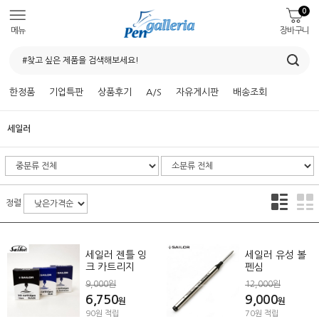
0
메뉴
장바구니
한정품
기업특판
상품후기
A/S
자유게시판
배송조회
세일러
정렬
세일러 젠틀 잉
세일러 유성 볼
크 카트리지
펜심
9,000원
12,000원
6,750
9,000
원
원
90원 적립
70원 적립