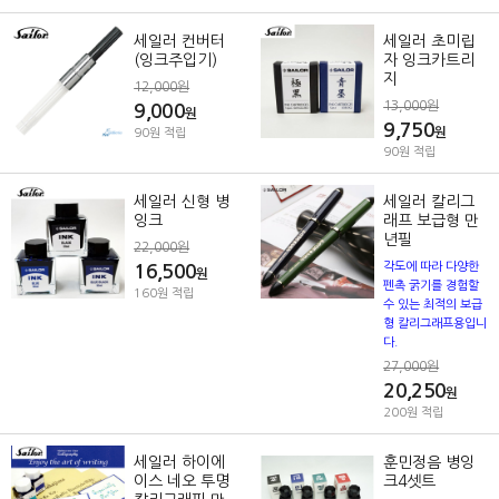
세일러 컨버터
세일러 초미립
(잉크주입기)
자 잉크카트리
지
12,000원
13,000원
9,000
원
9,750
원
90원 적립
90원 적립
세일러 신형 병
세일러 칼리그
잉크
래프 보급형 만
년필
22,000원
각도에 따라 다양한
16,500
원
펜촉 굵기를 경험할
160원 적립
수 있는 최적의 보급
형 칼리그래프용입니
다.
27,000원
20,250
원
200원 적립
세일러 하이에
훈민정음 병잉
이스 네오 투명
크4셋트