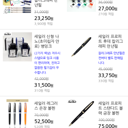
칼리그래피 만
36,000원
년필
27,000
원
31,000원
270원 적립
23,250
원
3,900원 적립
세일러 신형 나
세일러 프로피
노(초미립자 안
트 후데 칼리그
료) 병잉크
래피 만년필
(2가지 색상) 저수시
칼리그래프 만년필은
스템으로 잉크 사용
컨버터 별도 판매입
이 편리하며, 진하고
니다.
깔끔한 필기감이 우
45,000원
수합니다.
33,750
원
42,000원
330원 적립
31,500
원
310원 적립
세일러 레그러
세일러 프로피
스 은장 볼펜
트 스탠다드 블
랙 금장 볼펜
70,000원
100,000원
52,500
원
75,000
원
520원 적립